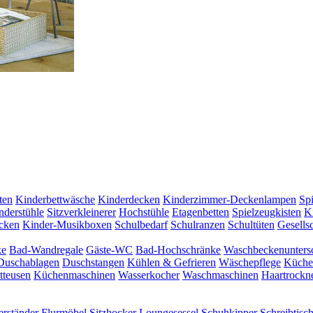
ten
Kinderbettwäsche
Kinderdecken
Kinderzimmer-Deckenlampen
Sp
nderstühle
Sitzverkleinerer
Hochstühle
Etagenbetten
Spielzeugkisten
K
cken
Kinder-Musikboxen
Schulbedarf
Schulranzen
Schultüten
Gesellsc
ke
Bad-Wandregale
Gäste-WC
Bad-Hochschränke
Waschbeckenunters
Duschablagen
Duschstangen
Kühlen & Gefrieren
Wäschepflege
Küche
itteusen
Küchenmaschinen
Wasserkocher
Waschmaschinen
Haartrockn
erständer
Flurmöbel
Sitzhocker
Loungesessel
Schuhkipper
Schreibtisc