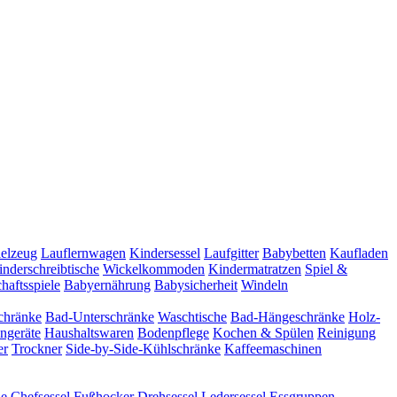
ielzeug
Lauflernwagen
Kindersessel
Laufgitter
Babybetten
Kaufladen
inderschreibtische
Wickelkommoden
Kindermatratzen
Spiel &
haftsspiele
Babyernährung
Babysicherheit
Windeln
chränke
Bad-Unterschränke
Waschtische
Bad-Hängeschränke
Holz-
ngeräte
Haushaltswaren
Bodenpflege
Kochen & Spülen
Reinigung
er
Trockner
Side-by-Side-Kühlschränke
Kaffeemaschinen
he
Chefsessel
Fußhocker
Drehsessel
Ledersessel
Essgruppen