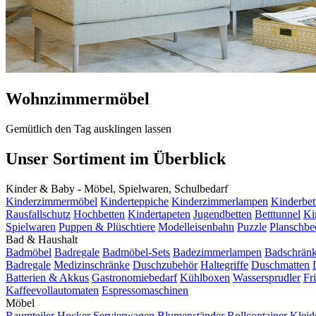
Wohnzimmermöbel
Gemütlich den Tag ausklingen lassen
Unser Sortiment im Überblick
Kinder & Baby - Möbel, Spielwaren, Schulbedarf
Kinderzimmermöbel
Kinderteppiche
Kinderzimmerlampen
Kinderbet
Rausfallschutz
Hochbetten
Kindertapeten
Jugendbetten
Betttunnel
Ki
Spielwaren
Puppen & Plüschtiere
Modelleisenbahn
Puzzle
Planschbe
Bad & Haushalt
Badmöbel
Badregale
Badmöbel-Sets
Badezimmerlampen
Badschrän
Badregale
Medizinschränke
Duschzubehör
Haltegriffe
Duschmatten
Batterien & Akkus
Gastronomiebedarf
Kühlboxen
Wassersprudler
Fr
Kaffeevollautomaten
Espressomaschinen
Möbel
Raumteiler
Hocker
Servierwagen
Blumenständer
Rollcontainer
Kleid