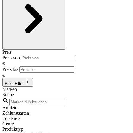
Preis
Preis von
€
Preis bis
€
Preis-Filter
Marken
Suche
Anbieter
Zahlungsarten
Top Preis
Genre
Produkttyp