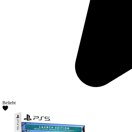
Beliebt