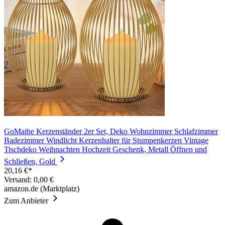
GoMaihe Kerzenständer 2er Set, Deko Wohnzimmer Schlafzimmer
Badezimmer Windlicht Kerzenhalter für Stumpenkerzen Vintage
Tischdeko Weihnachten Hochzeit Geschenk, Metall Öffnen und
Schließen, Gold
20,16 €*
Versand: 0,00 €
amazon.de (Marktplatz)
Zum Anbieter