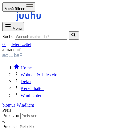
Menü öffnen
Menü
Suche
0
Merkzettel
a brand of
Home
Wohnen & Lifestyle
Deko
Kerzenhalter
Windlichter
blomus Windlicht
Preis
Preis von
€
Preis bis