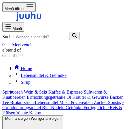
Menü öffnen
Menü
Suche
0
Merkzettel
a brand of
Home
Lebensmittel & Getränke
Sirup
Spirituosen
Wein & Sekt
Kaffee & Espresso
Süßwaren &
Knabbereien
Erfrischungsgetränke
Öl
Kräuter & Gewürze
Backen
Tee
Brotaufstrich
Lebensmittel
Müsli & Cerealien
Zucker
Sonstige
Grundnahrungsmittel
Bier
Nudeln
Getränke
Fertiggerichte
Reis &
Hülsenfrüchte
Kakao
Mehr anzeigen
Weniger anzeigen