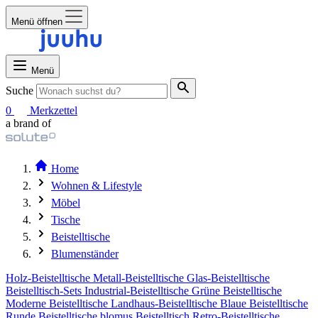
Menü öffnen
Menü
Suche
0
Merkzettel
a brand of
Home
Wohnen & Lifestyle
Möbel
Tische
Beistelltische
Blumenständer
Holz-Beistelltische
Metall-Beistelltische
Glas-Beistelltische
Beistelltisch-Sets
Industrial-Beistelltische
Grüne Beistelltische
Moderne Beistelltische
Landhaus-Beistelltische
Blaue Beistelltische
Runde Beistelltische
blomus Beistelltisch
Retro-Beistelltische