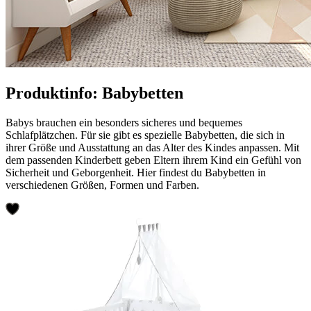
Produktinfo: Babybetten
Babys brauchen ein besonders sicheres und bequemes
Schlafplätzchen. Für sie gibt es spezielle Babybetten, die sich in
ihrer Größe und Ausstattung an das Alter des Kindes anpassen. Mit
dem passenden Kinderbett geben Eltern ihrem Kind ein Gefühl von
Sicherheit und Geborgenheit. Hier findest du Babybetten in
verschiedenen Größen, Formen und Farben.