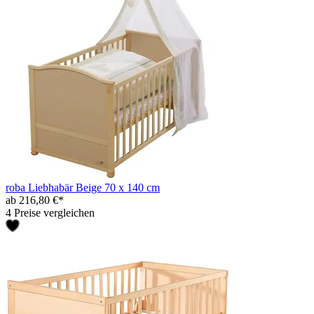
roba Liebhabär Beige 70 x 140 cm
ab 216,80 €*
4 Preise vergleichen