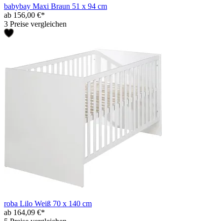
babybay Maxi Braun 51 x 94 cm
ab 156,00 €*
3 Preise vergleichen
roba Lilo Weiß 70 x 140 cm
ab 164,09 €*