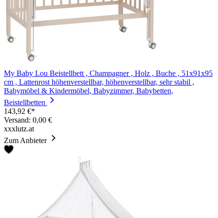
My Baby Lou Beistellbett , Champagner , Holz , Buche , 51x91x95
cm , Lattenrost höhenverstellbar, höhenverstellbar, sehr stabil ,
Babymöbel & Kindermöbel, Babyzimmer, Babybetten,
Beistellbetten
143,92 €*
Versand: 0,00 €
xxxlutz.at
Zum Anbieter