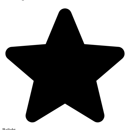
Beliebt