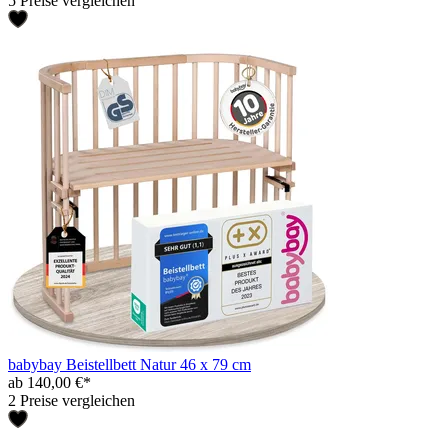
5 Preise vergleichen
babybay Beistellbett Natur 46 x 79 cm
ab 140,00 €*
2 Preise vergleichen