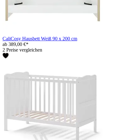
CaliCosy Hausbett Weiß 90 x 200 cm
ab 389,00 €*
2 Preise vergleichen