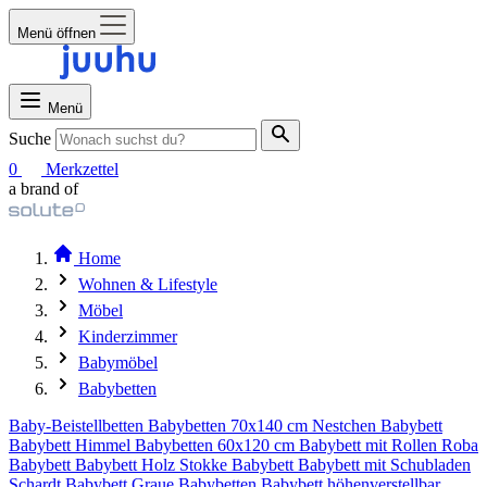
Menü öffnen
Menü
Suche
0
Merkzettel
a brand of
Home
Wohnen & Lifestyle
Möbel
Kinderzimmer
Babymöbel
Babybetten
Baby-Beistellbetten
Babybetten 70x140 cm
Nestchen Babybett
Babybett Himmel
Babybetten 60x120 cm
Babybett mit Rollen
Roba
Babybett
Babybett Holz
Stokke Babybett
Babybett mit Schubladen
Schardt Babybett
Graue Babybetten
Babybett höhenverstellbar