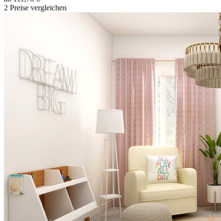
2 Preise vergleichen