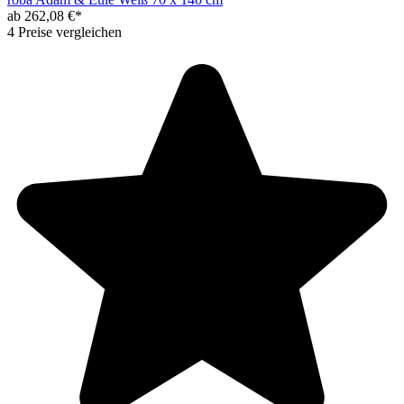
ab 262,08 €*
4 Preise vergleichen