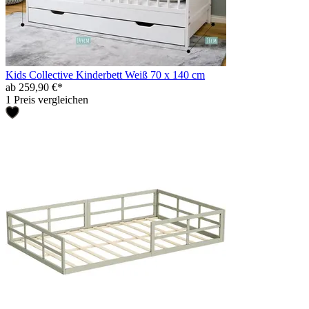
Kids Collective Kinderbett Weiß 70 x 140 cm
ab 259,90 €*
1 Preis vergleichen