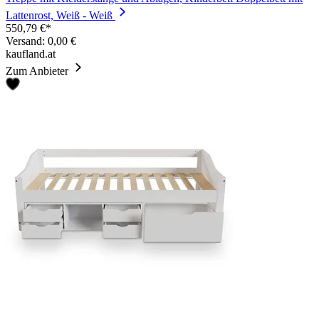
Lattenrost, Weiß - Weiß
550,79 €*
Versand: 0,00 €
kaufland.at
Zum Anbieter