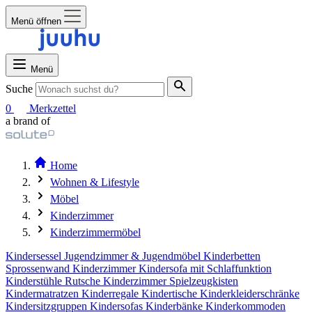
Menü öffnen
Menü
Suche
0
Merkzettel
a brand of
Home
Wohnen & Lifestyle
Möbel
Kinderzimmer
Kinderzimmermöbel
Kindersessel
Jugendzimmer & Jugendmöbel
Kinderbetten
Sprossenwand Kinderzimmer
Kindersofa mit Schlaffunktion
Kinderstühle
Rutsche Kinderzimmer
Spielzeugkisten
Kindermatratzen
Kinderregale
Kindertische
Kinderkleiderschränke
Kindersitzgruppen
Kindersofas
Kinderbänke
Kinderkommoden