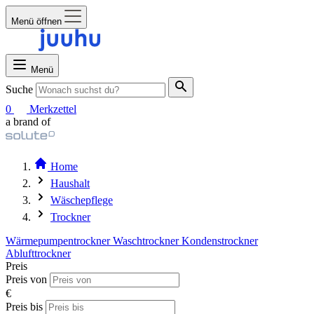
Menü öffnen
Menü
Suche
0
Merkzettel
a brand of
Home
Haushalt
Wäschepflege
Trockner
Wärmepumpentrockner
Waschtrockner
Kondenstrockner
Ablufttrockner
Preis
Preis von
€
Preis bis