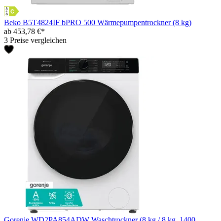
Beko B5T4824IF bPRO 500 Wärmepumpentrockner (8 kg)
ab 453,78 €*
3 Preise vergleichen
Gorenje WD2PA854ADW Waschtrockner (8 kg / 8 kg, 1400