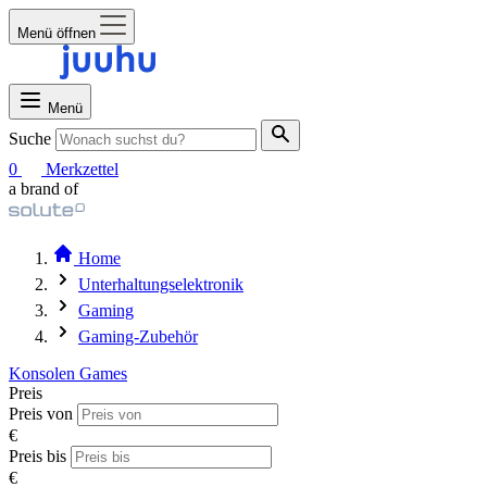
Menü öffnen
Menü
Suche
0
Merkzettel
a brand of
Home
Unterhaltungselektronik
Gaming
Gaming-Zubehör
Konsolen
Games
Preis
Preis von
€
Preis bis
€