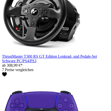
ThrustMaster T300 RS GT Edition Lenkrad- und Pedale-Set
Schwarz PC/PS4/PS3
ab 308,99 €*
7 Preise vergleichen