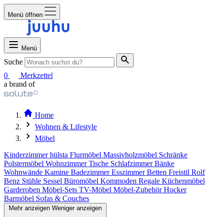
Menü öffnen
Menü
Suche
0
Merkzettel
a brand of
Home
Wohnen & Lifestyle
Möbel
Kinderzimmer
hülsta
Flurmöbel
Massivholzmöbel
Schränke
Polstermöbel
Wohnzimmer
Tische
Schlafzimmer
Bänke
Wohnwände
Kamine
Badezimmer
Esszimmer
Betten
Freistil Rolf
Benz
Stühle
Sessel
Büromöbel
Kommoden
Regale
Küchenmöbel
Garderoben
Möbel-Sets
TV-Möbel
Möbel-Zubehör
Hocker
Barmöbel
Sofas & Couches
Mehr anzeigen
Weniger anzeigen