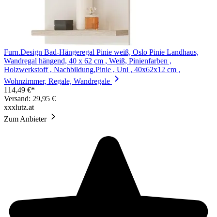
Furn.Design Bad-Hängeregal Pinie weiß, Oslo Pinie Landhaus,
Wandregal hängend, 40 x 62 cm , Weiß, Pinienfarben ,
Holzwerkstoff , Nachbildung,Pinie , Uni , 40x62x12 cm ,
Wohnzimmer, Regale, Wandregale
114,49 €*
Versand: 29,95 €
xxxlutz.at
Zum Anbieter