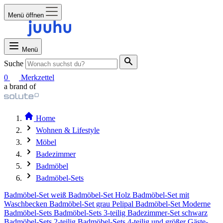
Menü öffnen
Menü
Suche
0
Merkzettel
a brand of
Home
Wohnen & Lifestyle
Möbel
Badezimmer
Badmöbel
Badmöbel-Sets
Badmöbel-Set weiß
Badmöbel-Set Holz
Badmöbel-Set mit
Waschbecken
Badmöbel-Set grau
Pelipal Badmöbel-Set
Moderne
Badmöbel-Sets
Badmöbel-Sets 3-teilig
Badezimmer-Set schwarz
Badmöbel-Sets 2-teilig
Badmöbel-Sets 4-teilig und größer
Gäste-