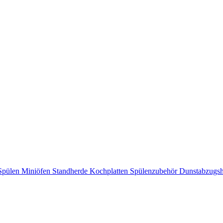
Spülen
Miniöfen
Standherde
Kochplatten
Spülenzubehör
Dunstabzugs