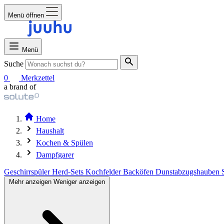
Menü öffnen
Menü
Suche
0
Merkzettel
a brand of
Home
Haushalt
Kochen & Spülen
Dampfgarer
Geschirrspüler
Herd-Sets
Kochfelder
Backöfen
Dunstabzugshauben
Mehr anzeigen
Weniger anzeigen