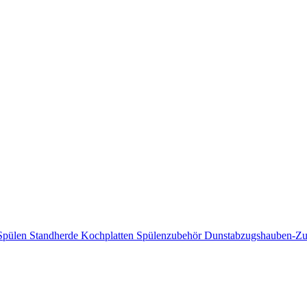
Spülen
Standherde
Kochplatten
Spülenzubehör
Dunstabzugshauben-Z