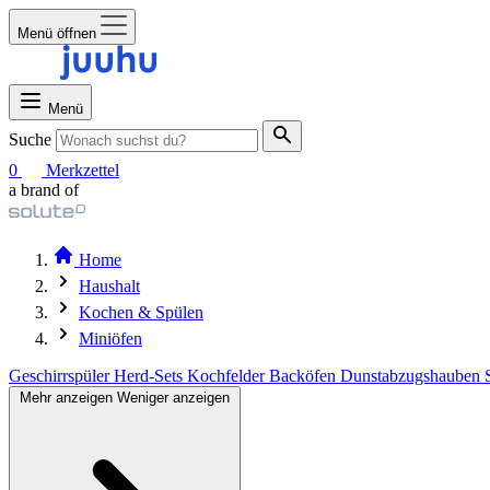
Menü öffnen
Menü
Suche
0
Merkzettel
a brand of
Home
Haushalt
Kochen & Spülen
Miniöfen
Geschirrspüler
Herd-Sets
Kochfelder
Backöfen
Dunstabzugshauben
Mehr anzeigen
Weniger anzeigen