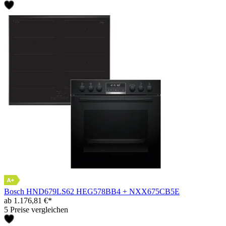
Bosch HND679LS62 HEG578BB4 + NXX675CB5E
ab 1.176,81 €*
5 Preise vergleichen