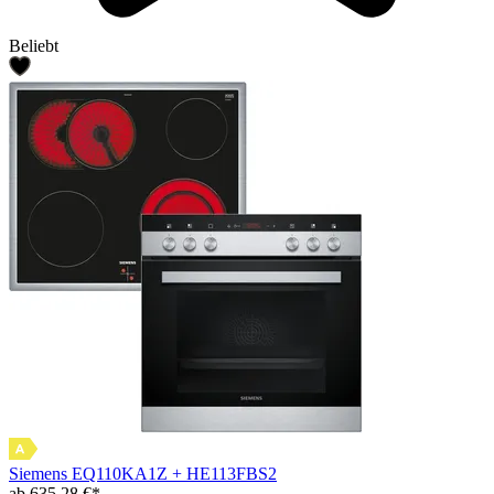
Beliebt
Siemens EQ110KA1Z + HE113FBS2
ab 635,28 €*