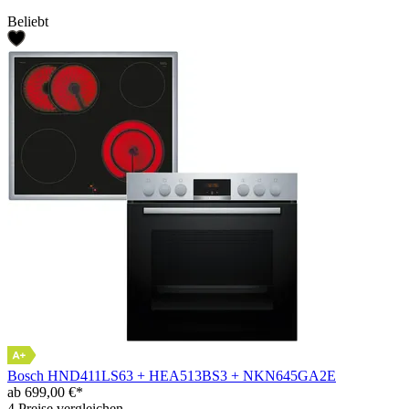
Beliebt
Bosch HND411LS63 + HEA513BS3 + NKN645GA2E
ab 699,00 €*
4 Preise vergleichen