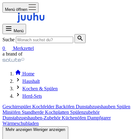
Menü öffnen
Menü
Suche
0
Merkzettel
a brand of
Home
Haushalt
Kochen & Spülen
Herd-Sets
Geschirrspüler
Kochfelder
Backöfen
Dunstabzugshauben
Spülen
Miniöfen
Standherde
Kochplatten
Spülenzubehör
Dunstabzugshauben-Zubehör
Küchenöfen
Dampfgarer
Wärmeschubladen
Mehr anzeigen
Weniger anzeigen