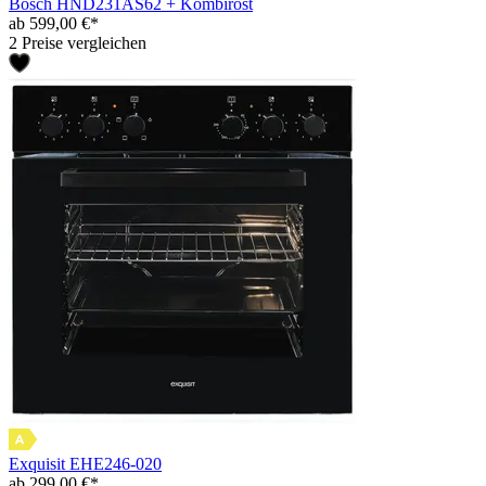
Bosch HND231AS62 + Kombirost
ab 599,00 €*
2 Preise vergleichen
Exquisit EHE246-020
ab 299,00 €*