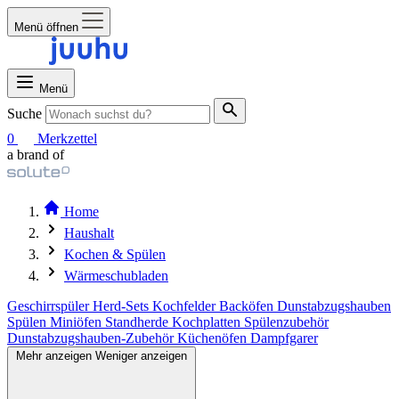
Menü öffnen
Menü
Suche
0
Merkzettel
a brand of
Home
Haushalt
Kochen & Spülen
Wärmeschubladen
Geschirrspüler
Herd-Sets
Kochfelder
Backöfen
Dunstabzugshauben
Spülen
Miniöfen
Standherde
Kochplatten
Spülenzubehör
Dunstabzugshauben-Zubehör
Küchenöfen
Dampfgarer
Mehr anzeigen
Weniger anzeigen