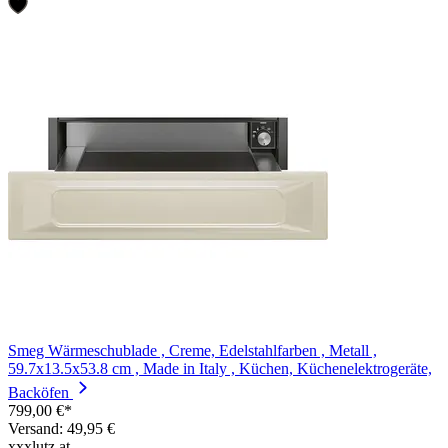
Smeg Wärmeschublade , Creme, Edelstahlfarben , Metall ,
59.7x13.5x53.8 cm , Made in Italy , Küchen, Küchenelektrogeräte,
Backöfen
799,00 €*
Versand: 49,95 €
xxxlutz.at