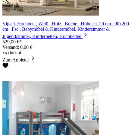
Vipack Hochbett , Weiß , Holz , Buche , Höhe ca. 20 cm , 90x200
cm , Fsc , Babymöbel & Kindermöbel, Kinderzimmer &
Jugendzimmer, Kinderbetten, Hochbetten
529,00 €*
Versand: 0,00 €
xxxlutz.at
Zum Anbieter