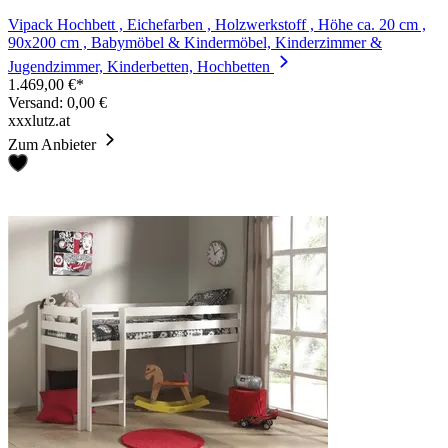
Vipack Hochbett , Eichefarben , Holzwerkstoff , Höhe ca. 20 cm ,
90x200 cm , Babymöbel & Kindermöbel, Kinderzimmer &
Jugendzimmer, Kinderbetten, Hochbetten
1.469,00 €*
Versand: 0,00 €
xxxlutz.at
Zum Anbieter