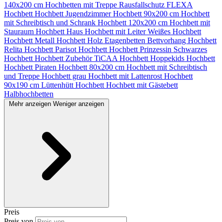
140x200 cm
Hochbetten mit Treppe
Rausfallschutz
FLEXA
Hochbett
Hochbett Jugendzimmer
Hochbett 90x200 cm
Hochbett
mit Schreibtisch und Schrank
Hochbett 120x200 cm
Hochbett mit
Stauraum
Hochbett Haus
Hochbett mit Leiter
Weißes Hochbett
Hochbett Metall
Hochbett Holz
Etagenbetten
Bettvorhang Hochbett
Relita Hochbett
Parisot Hochbett
Hochbett Prinzessin
Schwarzes
Hochbett
Hochbett Zubehör
TiCAA Hochbett
Hoppekids Hochbett
Hochbett Piraten
Hochbett 80x200 cm
Hochbett mit Schreibtisch
und Treppe
Hochbett grau
Hochbett mit Lattenrost
Hochbett
90x190 cm
Lüttenhütt Hochbett
Hochbett mit Gästebett
Halbhochbetten
Mehr anzeigen
Weniger anzeigen
Preis
Preis von