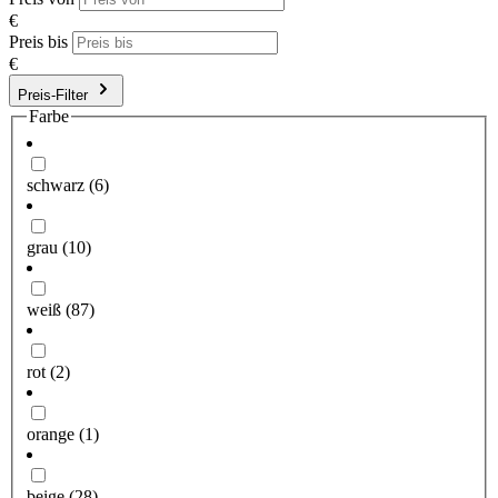
€
Preis bis
€
Preis-Filter
Farbe
schwarz
(6)
grau
(10)
weiß
(87)
rot
(2)
orange
(1)
beige
(28)