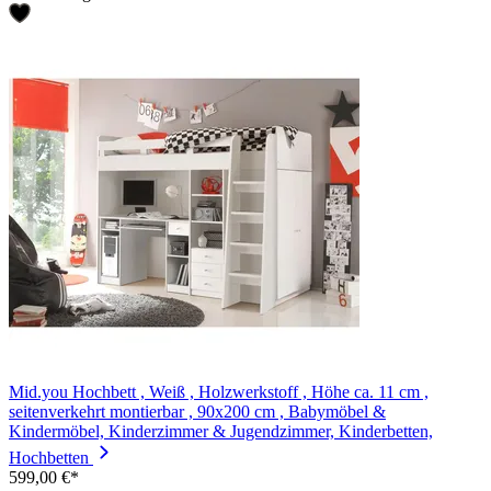
Mid.you Hochbett , Weiß , Holzwerkstoff , Höhe ca. 11 cm ,
seitenverkehrt montierbar , 90x200 cm , Babymöbel &
Kindermöbel, Kinderzimmer & Jugendzimmer, Kinderbetten,
Hochbetten
599,00 €*