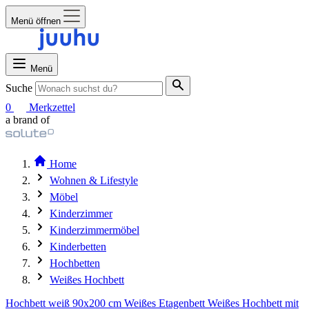
Menü öffnen
Menü
Suche
0
Merkzettel
a brand of
Home
Wohnen & Lifestyle
Möbel
Kinderzimmer
Kinderzimmermöbel
Kinderbetten
Hochbetten
Weißes Hochbett
Hochbett weiß 90x200 cm
Weißes Etagenbett
Weißes Hochbett mit