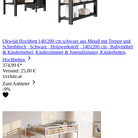
Okwish Hochbett 140/200 cm schwarz aus Metall mit Treppe und
Schreibtisch , Schwarz , Holzwerkstoff , 140x200 cm , Babymöbel
& Kindermöbel, Kinderzimmer & Jugendzimmer, Kinderbetten,
Hochbetten
374,99 €*
Versand: 25,00 €
xxxlutz.at
Zum Anbieter
-9%