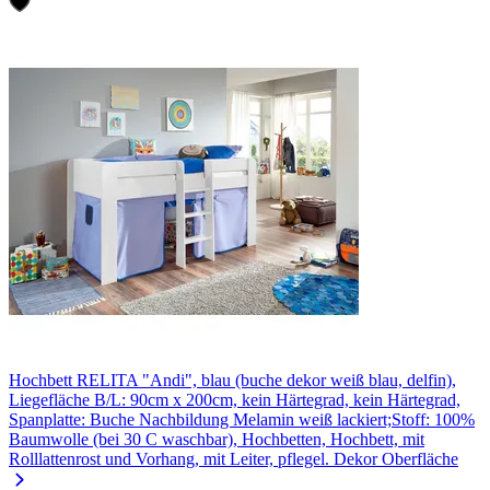
Hochbett RELITA "Andi", blau (buche dekor weiß blau, delfin),
Liegefläche B/L: 90cm x 200cm, kein Härtegrad, kein Härtegrad,
Spanplatte: Buche Nachbildung Melamin weiß lackiert;Stoff: 100%
Baumwolle (bei 30 C waschbar), Hochbetten, Hochbett, mit
Rolllattenrost und Vorhang, mit Leiter, pflegel. Dekor Oberfläche