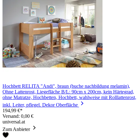
Hochbett RELITA "Andi", braun (buche nachbildung melamin),
Ohne Lattenrost, Liegefläche B/L: 90cm x 200cm, kein Härtegrad,
ohne Matratze, Hochbetten, Hochbett, wahlweise mit Rolllattenrost,
inkl. Leiter, pflegel. Dekor Oberfläche
194,99 €*
Versand: 0,00 €
universal.at
Zum Anbieter