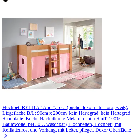
Hochbett RELITA "Andi", rosa (buche dekor natur rosa, weiß),
Liegefläche B/L: 90cm x 200cm, kein Härtegrad, kein Härtegrad,
Spanplatte: Buche Nachbildung Melamin natur;Stoff: 100%
Baumwolle (bei 30 C waschbar), Hochbetten, Hochbett, mit
Rolllattenrost und Vorhang, mit Leiter, pflegel. Dekor Oberfläche