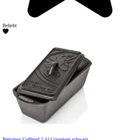
Beliebt
Petromax Grilltopf 2,4 l Gusseisen schwarz