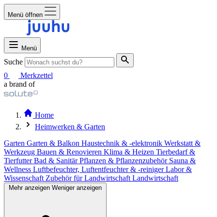
Menü öffnen
Menü
Suche
0
Merkzettel
a brand of
Home
Heimwerken & Garten
Garten
Garten & Balkon
Haustechnik & -elektronik
Werkstatt &
Werkzeug
Bauen & Renovieren
Klima & Heizen
Tierbedarf &
Tierfutter
Bad & Sanitär
Pflanzen & Pflanzenzubehör
Sauna &
Wellness
Luftbefeuchter, Luftentfeuchter & -reiniger
Labor &
Wissenschaft
Zubehör für Landwirtschaft
Landwirtschaft
Mehr anzeigen
Weniger anzeigen