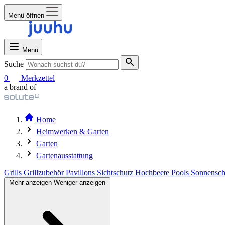
Menü öffnen
Menü
Suche
0
Merkzettel
a brand of
Home
Heimwerken & Garten
Garten
Gartenausstattung
Grills
Grillzubehör
Pavillons
Sichtschutz
Hochbeete
Pools
Sonnensc
Mehr anzeigen
Weniger anzeigen