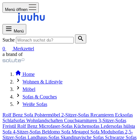
Menü öffnen
Menü
Suche
0
Merkzettel
a brand of
Home
Wohnen & Lifestyle
Möbel
Sofas & Couches
Weiße Sofas
Rolf Benz Sofa
Polstermöbel
2-Sitzer-Sofas
Recamieren
Ecksofas
Schlafsofas
Wohnlandschaften
Couchgarnituren
3-Sitzer-Sofas
Freistil Rolf Benz
Microfaser-Sofas
Küchensofas
Ledersofas
hülsta
Sofa
4-Sitzer-Sofas
Beldomo Sofa
Megapol Sofa
Modulsofas
2,5-
Sitzer-Sofas
Landhaus-Sofas
Skandinavische Sofas
Schwarze Sofas