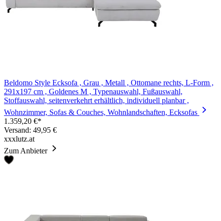
Beldomo Style Ecksofa , Grau , Metall , Ottomane rechts, L-Form ,
291x197 cm , Goldenes M , Typenauswahl, Fußauswahl,
Stoffauswahl, seitenverkehrt erhältlich, individuell planbar ,
Wohnzimmer, Sofas & Couches, Wohnlandschaften, Ecksofas
1.359,20 €*
Versand: 49,95 €
xxxlutz.at
Zum Anbieter