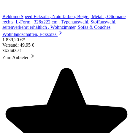
Beldomo Speed Ecksofa , Naturfarben, Beige , Metall , Ottomane
rechts, L-Form , 326x222 cm , Typenauswahl, Stoffauswahl,
seitenverkehrt erhältlich , Wohnzimmer, Sofas & Couches,
Wohnlandschaften, Ecksofas
1.839,20 €*
Versand: 49,95 €
xxxlutz.at
Zum Anbieter