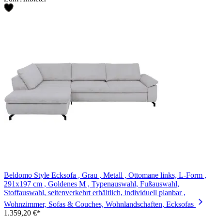
Beldomo Style Ecksofa , Grau , Metall , Ottomane links, L-Form ,
291x197 cm , Goldenes M , Typenauswahl, Fußauswahl,
Stoffauswahl, seitenverkehrt erhältlich, individuell planbar ,
Wohnzimmer, Sofas & Couches, Wohnlandschaften, Ecksofas
1.359,20 €*