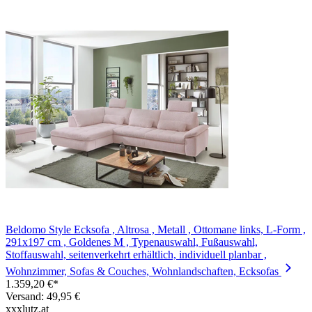
Beldomo Style Ecksofa , Altrosa , Metall , Ottomane links, L-Form ,
291x197 cm , Goldenes M , Typenauswahl, Fußauswahl,
Stoffauswahl, seitenverkehrt erhältlich, individuell planbar ,
Wohnzimmer, Sofas & Couches, Wohnlandschaften, Ecksofas
1.359,20 €*
Versand: 49,95 €
xxxlutz.at