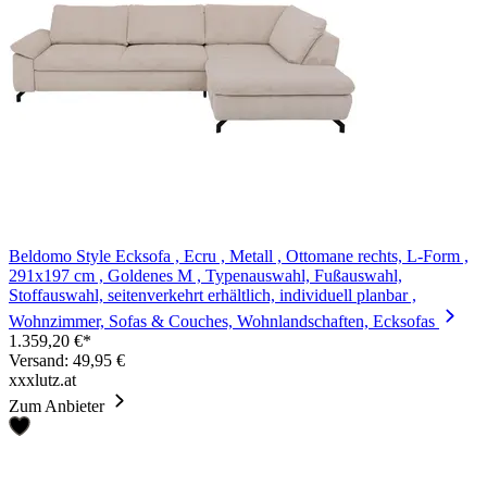
Beldomo Style Ecksofa , Ecru , Metall , Ottomane rechts, L-Form ,
291x197 cm , Goldenes M , Typenauswahl, Fußauswahl,
Stoffauswahl, seitenverkehrt erhältlich, individuell planbar ,
Wohnzimmer, Sofas & Couches, Wohnlandschaften, Ecksofas
1.359,20 €*
Versand: 49,95 €
xxxlutz.at
Zum Anbieter