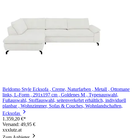
Beldomo Style Ecksofa , Creme, Naturfarben , Metall , Ottomane
links, L-Form , 291x197 cm , Goldenes M , Typenauswahl,
Fußauswahl, Stoffauswahl, seitenverkehrt erhältlich, individuell
planbar , Wohnzimmer, Sofas & Couches, Wohnlandschaften,
Ecksofas
1.359,20 €*
Versand: 49,95 €
xxxlutz.at
Zum Anbieter