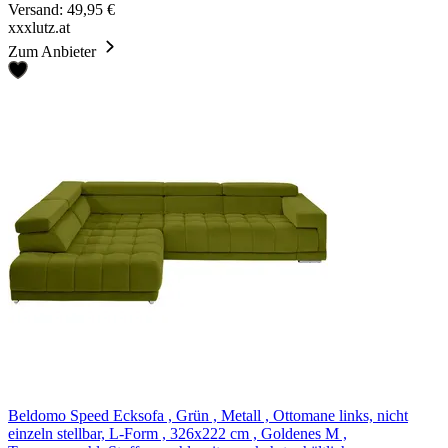
Versand: 49,95 €
xxxlutz.at
Zum Anbieter
Beldomo Speed Ecksofa , Grün , Metall , Ottomane links, nicht
einzeln stellbar, L-Form , 326x222 cm , Goldenes M ,