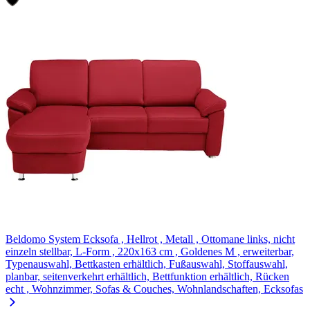
Beldomo System Ecksofa , Hellrot , Metall , Ottomane links, nicht
einzeln stellbar, L-Form , 220x163 cm , Goldenes M , erweiterbar,
Typenauswahl, Bettkasten erhältlich, Fußauswahl, Stoffauswahl,
planbar, seitenverkehrt erhältlich, Bettfunktion erhältlich, Rücken
echt , Wohnzimmer, Sofas & Couches, Wohnlandschaften, Ecksofas