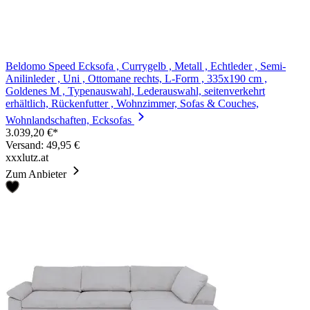
Beldomo Speed Ecksofa , Currygelb , Metall , Echtleder , Semi-
Anilinleder , Uni , Ottomane rechts, L-Form , 335x190 cm ,
Goldenes M , Typenauswahl, Lederauswahl, seitenverkehrt
erhältlich, Rückenfutter , Wohnzimmer, Sofas & Couches,
Wohnlandschaften, Ecksofas
3.039,20 €*
Versand: 49,95 €
xxxlutz.at
Zum Anbieter