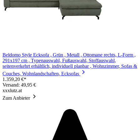
Beldomo Style Ecksofa , Grün , Metall , Ottomane rechts, L-Form ,
291x197 cm , Typenauswahl, Fußauswahl, Stoffauswahl,
seitenverkehrt erhältlich, individuell planbar , Wohnzimmer, Sofas &
Couches, Wohnlandschaften, Ecksofas
1.359,20 €*
Versand: 49,95 €
xxxlutz.at
Zum Anbieter