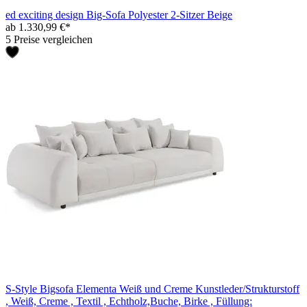
ed exciting design Big-Sofa Polyester 2-Sitzer Beige
ab 1.330,99 €*
5 Preise vergleichen
S-Style Bigsofa Elementa Weiß und Creme Kunstleder/Strukturstoff
, Weiß, Creme , Textil , Echtholz,Buche, Birke , Füllung: