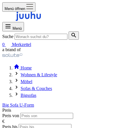
Menü öffnen
Menü
Suche
0
Merkzettel
a brand of
Home
Wohnen & Lifestyle
Möbel
Sofas & Couches
Bigsofas
Big Sofa U-Form
Preis
Preis von
€
Preis bis