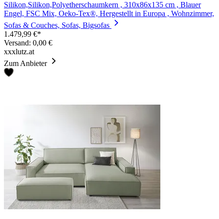
Silikon,Silikon,Polyetherschaumkern , 310x86x135 cm , Blauer
Engel, FSC Mix, Oeko-Tex®, Hergestellt in Europa , Wohnzimmer,
Sofas & Couches, Sofas, Bigsofas
1.479,99 €*
Versand: 0,00 €
xxxlutz.at
Zum Anbieter