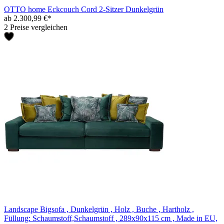
OTTO home Eckcouch Cord 2-Sitzer Dunkelgrün
ab 2.300,99 €*
2 Preise vergleichen
Landscape Bigsofa , Dunkelgrün , Holz , Buche , Hartholz ,
Füllung: Schaumstoff,Schaumstoff , 289x90x115 cm , Made in EU,