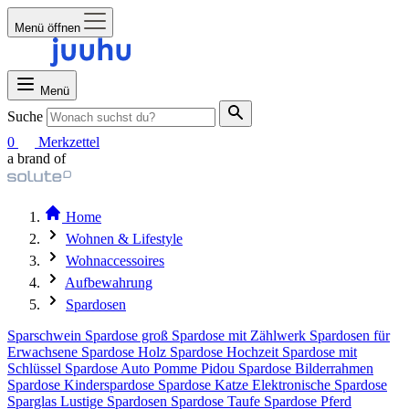
Menü öffnen
Menü
Suche
0
Merkzettel
a brand of
Home
Wohnen & Lifestyle
Wohnaccessoires
Aufbewahrung
Spardosen
Sparschwein
Spardose groß
Spardose mit Zählwerk
Spardosen für
Erwachsene
Spardose Holz
Spardose Hochzeit
Spardose mit
Schlüssel
Spardose Auto
Pomme Pidou Spardose
Bilderrahmen
Spardose
Kinderspardose
Spardose Katze
Elektronische Spardose
Sparglas
Lustige Spardosen
Spardose Taufe
Spardose Pferd