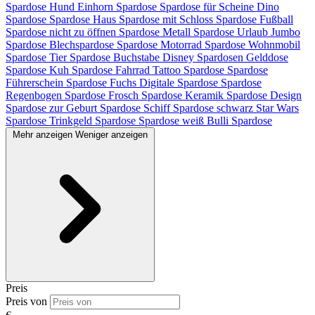
Spardose Hund
Einhorn Spardose
Spardose für Scheine
Dino
Spardose
Spardose Haus
Spardose mit Schloss
Spardose Fußball
Spardose nicht zu öffnen
Spardose Metall
Spardose Urlaub
Jumbo
Spardose
Blechspardose
Spardose Motorrad
Spardose Wohnmobil
Spardose Tier
Spardose Buchstabe
Disney Spardosen
Gelddose
Spardose Kuh
Spardose Fahrrad
Tattoo Spardose
Spardose
Führerschein
Spardose Fuchs
Digitale Spardose
Spardose
Regenbogen
Spardose Frosch
Spardose Keramik
Spardose Design
Spardose zur Geburt
Spardose Schiff
Spardose schwarz
Star Wars
Spardose
Trinkgeld Spardose
Spardose weiß
Bulli Spardose
Mehr anzeigen
Weniger anzeigen
Preis
Preis von