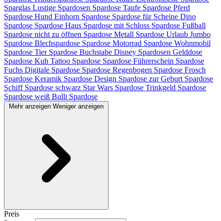
Sparglas
Lustige Spardosen
Spardose Taufe
Spardose Pferd
Spardose Hund
Einhorn Spardose
Spardose für Scheine
Dino
Spardose
Spardose Haus
Spardose mit Schloss
Spardose Fußball
Spardose nicht zu öffnen
Spardose Metall
Spardose Urlaub
Jumbo
Spardose
Blechspardose
Spardose Motorrad
Spardose Wohnmobil
Spardose Tier
Spardose Buchstabe
Disney Spardosen
Gelddose
Spardose Kuh
Tattoo Spardose
Spardose Führerschein
Spardose
Fuchs
Digitale Spardose
Spardose Regenbogen
Spardose Frosch
Spardose Keramik
Spardose Design
Spardose zur Geburt
Spardose
Schiff
Spardose schwarz
Star Wars Spardose
Trinkgeld Spardose
Spardose weiß
Bulli Spardose
Mehr anzeigen
Weniger anzeigen
Preis