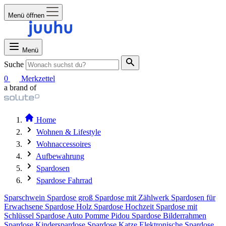
Menü öffnen
Menü
Suche
0
Merkzettel
a brand of
Home
Wohnen & Lifestyle
Wohnaccessoires
Aufbewahrung
Spardosen
Spardose Fahrrad
Sparschwein
Spardose groß
Spardose mit Zählwerk
Spardosen für
Erwachsene
Spardose Holz
Spardose Hochzeit
Spardose mit
Schlüssel
Spardose Auto
Pomme Pidou Spardose
Bilderrahmen
Spardose
Kinderspardose
Spardose Katze
Elektronische Spardose