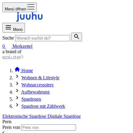
Menü öffnen
Menü
Suche
0
Merkzettel
a brand of
Home
Wohnen & Lifestyle
Wohnaccessoires
Aufbewahrung
Spardosen
Spardose mit Zählwerk
Elektronische Spardose
Digitale Spardose
Preis
Preis von