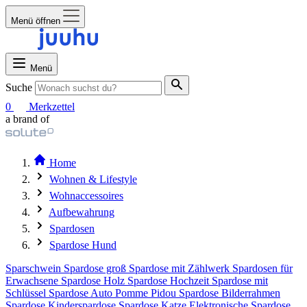
Menü öffnen
Menü
Suche
0
Merkzettel
a brand of
Home
Wohnen & Lifestyle
Wohnaccessoires
Aufbewahrung
Spardosen
Spardose Hund
Sparschwein
Spardose groß
Spardose mit Zählwerk
Spardosen für
Erwachsene
Spardose Holz
Spardose Hochzeit
Spardose mit
Schlüssel
Spardose Auto
Pomme Pidou Spardose
Bilderrahmen
Spardose
Kinderspardose
Spardose Katze
Elektronische Spardose