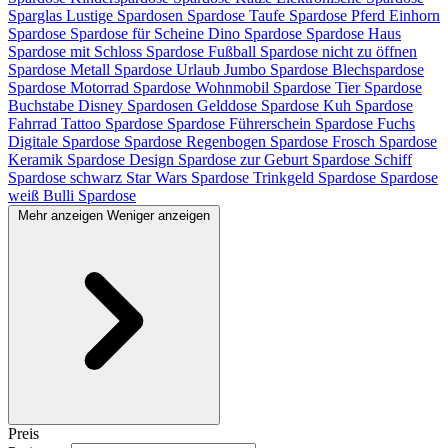
Sparglas
Lustige Spardosen
Spardose Taufe
Spardose Pferd
Einhorn
Spardose
Spardose für Scheine
Dino Spardose
Spardose Haus
Spardose mit Schloss
Spardose Fußball
Spardose nicht zu öffnen
Spardose Metall
Spardose Urlaub
Jumbo Spardose
Blechspardose
Spardose Motorrad
Spardose Wohnmobil
Spardose Tier
Spardose
Buchstabe
Disney Spardosen
Gelddose
Spardose Kuh
Spardose
Fahrrad
Tattoo Spardose
Spardose Führerschein
Spardose Fuchs
Digitale Spardose
Spardose Regenbogen
Spardose Frosch
Spardose
Keramik
Spardose Design
Spardose zur Geburt
Spardose Schiff
Spardose schwarz
Star Wars Spardose
Trinkgeld Spardose
Spardose
weiß
Bulli Spardose
Mehr anzeigen
Weniger anzeigen
Preis