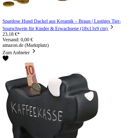
Spardose Hund Dackel aus Keramik – Braun | Lustiges Tier-
Sparschwein für Kinder & Erwachsene (18x13x9 cm)
23,18 €*
Versand: 0,00 €
amazon.de (Marktplatz)
Zum Anbieter