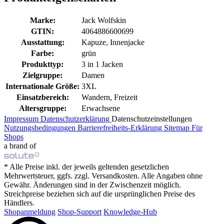
Marke:
Jack Wolfskin
GTIN:
4064886600699
Ausstattung:
Kapuze, Innenjacke
Farbe:
grün
Produkttyp:
3 in 1 Jacken
Zielgruppe:
Damen
Internationale Größe:
3XL
Einsatzbereich:
Wandern, Freizeit
Altersgruppe:
Erwachsene
Impressum
Datenschutzerklärung
Datenschutzeinstellungen
Nutzungsbedingungen
Barrierefreiheits-Erklärung
Sitemap
Für
Shops
a brand of
* Alle Preise inkl. der jeweils geltenden gesetzlichen
Mehrwertsteuer, ggfs. zzgl. Versandkosten. Alle Angaben ohne
Gewähr. Änderungen sind in der Zwischenzeit möglich.
Streichpreise beziehen sich auf die ursprünglichen Preise des
Händlers.
Shopanmeldung
Shop-Support
Knowledge-Hub