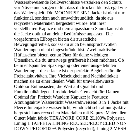
Wasserabweisende Reißverschlüsse verstärken den Schutz
vor Nässe und sorgen dafür, dass du trocken bleibst, egal wie
das Wetter spielt. Die MOONRISE 3IN1 Jacke ist nicht nur
funktional, sondern auch umweltfreundlich, da sie aus
recycelten Materialien hergestellt wurde. Mit ihrer
verstellbaren Kapuze und dem anpassbaren Saum kannst du
die Jacke optimal an deine Bedürfnisse anpassen. Die
vorgeformten Ellbogen bieten dir zusätzliche
Bewegungsfreiheit, sodass du auch bei anspruchsvollen
Wanderungen nicht eingeschränkt bist. Zwei praktische
Hüfttaschen bieten genug Platz für deine wichtigen
Utensilien, die du unterwegs griffbereit haben möchtest. Ob
beim entspannten Spaziergang oder einer ausgedehnten
Wanderung – diese Jacke ist der perfekte Begleiter für alle
Freizeitaktivitäten. Ihre Vielseitigkeit und Nachhaltigkeit
machen sie zu einer idealen Wahl für umweltbewusste
Outdoor-Enthusiasten, die Wert auf Qualität und
Funktionalität legen. Produktdetails Gemacht für: Damen
Optimal für: Freizeit Wandern Kapuze: ja Features:
Atmungsaktiv Wasserdicht Wasserabweisend 3-in-1-Jacke mit
Fleece-Innenjacke wasserdicht, winddicht sehr atmungsaktiv
hergestellt aus recycelten Materialien mit Kapuze Materialien:
Outer: Main fabric TEXAPORE CORE 2L100% Polyester,
Lining 1 TAFFETA LINING REUSED/RECYCLED NON
DOWN PROOF100% Polyester (recycled), Lining 2 MESH