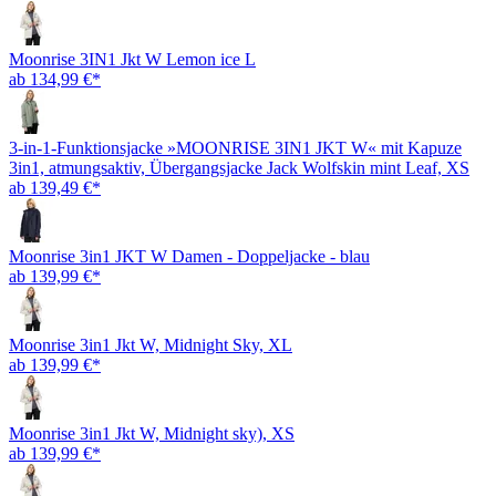
Moonrise 3IN1 Jkt W Lemon ice L
ab 134,99 €*
3-in-1-Funktionsjacke »MOONRISE 3IN1 JKT W« mit Kapuze
3in1, atmungsaktiv, Übergangsjacke Jack Wolfskin mint Leaf, XS
ab 139,49 €*
Moonrise 3in1 JKT W Damen - Doppeljacke - blau
ab 139,99 €*
Moonrise 3in1 Jkt W, Midnight Sky, XL
ab 139,99 €*
Moonrise 3in1 Jkt W, Midnight sky), XS
ab 139,99 €*