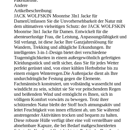
Paketdienste:
Andere
Artikelbeschreibung:
JACK WOLFSKIN Moonrise 3In1 Jacke für
DamenUmfassen Sie die Unvorhersehbarkeit der Natur mit
dem ultimativen vielseitigen Schutz: der JACK WOLFSKIN
Moonrise 3in1 Jacke für Damen. Entwickelt für die
abenteuerlustige Frau, die Leistung, Anpassungsfähigkeit und
Stil verlangt, ist diese Jacke Ihre Ganzjahreslösung für
Wandern, Trekking und alltägliche Erkundungen. Ihr
intelligentes 3-in-1-Design bietet drei verschiedene
Tragemöglichkeiten in einem außergewöhnlich gefertigten
Kleidungsstück und stellt sicher, dass Sie für jedes Wetter
perfekt gerüstet sind, von einer kühlen Herbstbrise bis zu
einem eisigen Winterregen.Die Außenjacke dient als Ihre
undurchdringliche Festung gegen die Elemente.
Fachmännisch konstruiert, um vollständig wasserdicht und
winddicht zu sein, schützt sie Sie vor peitschendem Regen
und beißendem Wind und ermöglicht es Ihnen, sich in
völligem Komfort vorwärts zu bewegen. Trotz ihrer
schützenden Natur bleibt der Stoff hoch atmungsaktiv und
leitet Feuchtigkeit von innen effizient ab, um Sie während
anstrengender Aktivitäten trocken und bequem zu halten.
Diese robuste Hülle verfügt über eine voll verstellbare und
abnehmbare Kapuze, die bei Bedarf maßgeschneiderten