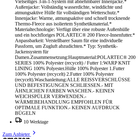
Vielseitiges 3-in-1-System mit abnehmbarer Innenjacke.*
Außenjacke: Vollständig wasserdichte, winddichte und
atmungsaktive Hülle für vollständigen Wetterschutz.*
Innenjacke: Warme, atmungsaktive und schnell trocknende
Thermo-Fleece aus isoliertem Synthetikmaterial.*
Materialtechnologie: Verfügt über eine robuste Außenhülle
und ein hochfloriges POLARTEC® 200 Fleece-Innenfutter.*
Anpassbarkeit: Verstellbarer Saum für eine individuelle
Passform, um Zugluft abzudichten.* Typ: Synthetik-
Jackensystem für
Damen.Zusammensetzung:Hauptmaterial:POLARTEC® 200
SERIES 100% Polyester (recycelt) / Futter 1:WARP KNIT
LINING 100% Polyester.Hülle 100% Polyester 1.Futter
100% Polyester (recycelt) 2.Futter 100% Polyester
(recycelt).Waschanleitung:ALLE REISSVERSCHLÜSSE
UND BEFESTIGUNGEN SCHLIESSEN.- MIT
ÄHNLICHEN FARBEN WASCHEN.- KEINEN
WEICHSPÜLER VERWENDEN.-
WÄRMEBEHANDLUNG EMPFOHLEN FÜR
OPTIMALE FUNKTION.- KEINEN AUFDRUCK
BÜGELN
10 Werktage
Zum Anbieter