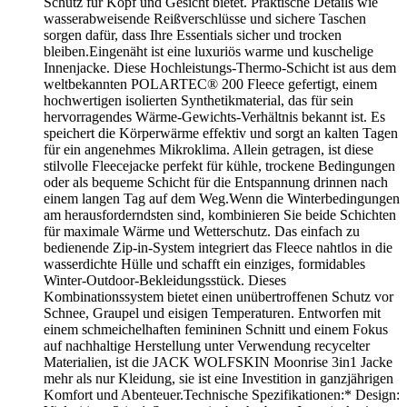
Schutz für Kopf und Gesicht bietet. Praktische Details wie
wasserabweisende Reißverschlüsse und sichere Taschen
sorgen dafür, dass Ihre Essentials sicher und trocken
bleiben.Eingenäht ist eine luxuriös warme und kuschelige
Innenjacke. Diese Hochleistungs-Thermo-Schicht ist aus dem
weltbekannten POLARTEC® 200 Fleece gefertigt, einem
hochwertigen isolierten Synthetikmaterial, das für sein
hervorragendes Wärme-Gewichts-Verhältnis bekannt ist. Es
speichert die Körperwärme effektiv und sorgt an kalten Tagen
für ein angenehmes Mikroklima. Allein getragen, ist diese
stilvolle Fleecejacke perfekt für kühle, trockene Bedingungen
oder als bequeme Schicht für die Entspannung drinnen nach
einem langen Tag auf dem Weg.Wenn die Winterbedingungen
am herausforderndsten sind, kombinieren Sie beide Schichten
für maximale Wärme und Wetterschutz. Das einfach zu
bedienende Zip-in-System integriert das Fleece nahtlos in die
wasserdichte Hülle und schafft ein einziges, formidables
Winter-Outdoor-Bekleidungsstück. Dieses
Kombinationssystem bietet einen unübertroffenen Schutz vor
Schnee, Graupel und eisigen Temperaturen. Entworfen mit
einem schmeichelhaften femininen Schnitt und einem Fokus
auf nachhaltige Herstellung unter Verwendung recycelter
Materialien, ist die JACK WOLFSKIN Moonrise 3in1 Jacke
mehr als nur Kleidung, sie ist eine Investition in ganzjährigen
Komfort und Abenteuer.Technische Spezifikationen:* Design: