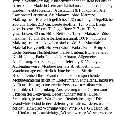
soziale Verantwortung. Kundenzufriedenheit steht bei uns an
erster Stelle. Made in Germany ist bei uns keine leere Phrase,
sondern gelebte Realität., Ausstattung & Funktionen: Art
Lattenrost: Lattenrost, Art Matratze: ohne Matratze,
Maßangaben: Breite Liegefläche: 120 cm, Länge Liegefläche:
200 cm, Höhe: 213 cm, Breite geöffnet: 127,5 cm, Breite
geschlossen: 132 cm, Tiefe geöffnet: 217 cm, Tiefe
geschlossen: 43 cm, Höhe Bettseite: 12 cm, Matratzenhöhe
maximal: 18 cm, Belastbarkeit maximal: 100 kg, Hinweis
Maßangaben: Alle Angaben sind ca.-Maße., Material:
Material Bettgestell: Holzwerkstoff, Farbe: Farbe Bettgestell:
Eiche Sägerau Nachbildung, Farbe Umbau: Eiche Sägerau
Nachbildung, Farbe Innendekor: braun, Allgemein:
Ausführung: vertikal klappbar, Lieferung & Montage:
Aufbauhinweise: Montage nur wie abgebildet möglich,
Wandmontage erforderlich, bitte beachten Sie die
Beschaffenheit Ihrer Wand und nutzen entsprechendes
Montagematerial (nicht im Lieferumfang enthalten)., inklusive
Aufbauanleitung - eine zweite Person zum Aufbau wird
empfohlen, Lieferumfang: Auslieferung mit 2 Gurten zum
Fixieren der Bettwaren, Befestigungsmaterial (Dübel/
Schrauben) je nach Wandbeschaffenheit besorgen. Die
Wandwinkel sind in der Lieferung enthalten., Lieferzustand:
zerlegt, Hinweise: Warnhinweise: WARNUNG Lassen Sie
ihr Kind nie unbeaufsichtigt., Wissenswertes: Wissenswertes: