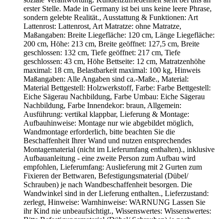
erster Stelle. Made in Germany ist bei uns keine leere Phrase,
sondern gelebte Realität., Ausstattung & Funktionen: Art
Lattenrost: Lattenrost, Art Matratze: ohne Matratze,
Maßangaben: Breite Liegefläche: 120 cm, Länge Liegefläche:
200 cm, Höhe: 213 cm, Breite geöffnet: 127,5 cm, Breite
geschlossen: 132 cm, Tiefe geöffnet: 217 cm, Tiefe
geschlossen: 43 cm, Höhe Bettseite: 12 cm, Matratzenhöhe
maximal: 18 cm, Belastbarkeit maximal: 100 kg, Hinweis
Maßangaben: Alle Angaben sind ca.-Maße., Material:
Material Bettgestell: Holzwerkstoff, Farbe: Farbe Bettgestell:
Eiche Sägerau Nachbildung, Farbe Umbau: Eiche Sägerau
Nachbildung, Farbe Innendekor: braun, Allgemein:
Ausführung: vertikal klappbar, Lieferung & Montage:
Aufbauhinweise: Montage nur wie abgebildet möglich,
Wandmontage erforderlich, bitte beachten Sie die
Beschaffenheit Ihrer Wand und nutzen entsprechendes
Montagematerial (nicht im Lieferumfang enthalten)., inklusive
Aufbauanleitung - eine zweite Person zum Aufbau wird
empfohlen, Lieferumfang: Auslieferung mit 2 Gurten zum
Fixieren der Bettwaren, Befestigungsmaterial (Dübel/
Schrauben) je nach Wandbeschaffenheit besorgen. Die
Wandwinkel sind in der Lieferung enthalten., Lieferzustand:
zerlegt, Hinweise: Warnhinweise: WARNUNG Lassen Sie
ihr Kind nie unbeaufsichtigt., Wissenswertes: Wissenswertes: