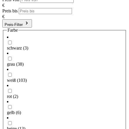
€
Preis bis
€
Preis-Filter
Farbe
schwarz
(3)
grau
(38)
weiß
(103)
rot
(2)
gelb
(6)
beige
(13)