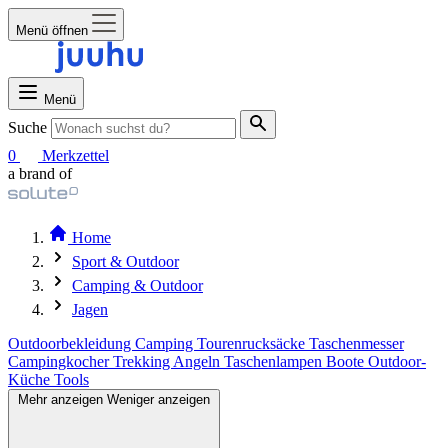
Menü öffnen
Menü
Suche
0
Merkzettel
a brand of
Home
Sport & Outdoor
Camping & Outdoor
Jagen
Outdoorbekleidung
Camping
Tourenrucksäcke
Taschenmesser
Campingkocher
Trekking
Angeln
Taschenlampen
Boote
Outdoor-
Küche
Tools
Mehr anzeigen
Weniger anzeigen