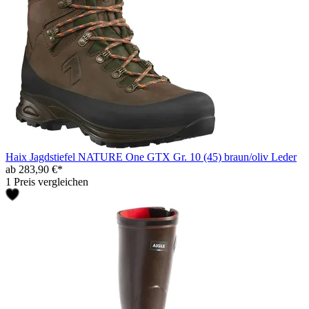
Haix Jagdstiefel NATURE One GTX Gr. 10 (45) braun/oliv Leder
ab 283,90 €*
1 Preis vergleichen