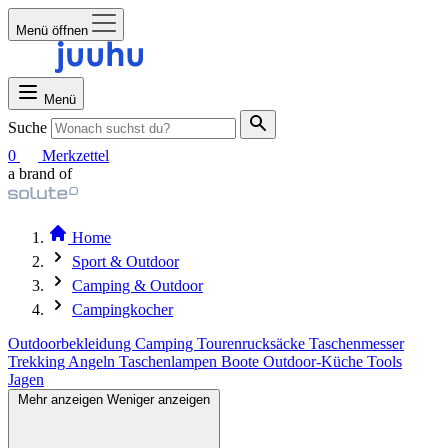
Menü öffnen
Menü
Suche
0
Merkzettel
a brand of
Home
Sport & Outdoor
Camping & Outdoor
Campingkocher
Outdoorbekleidung
Camping
Tourenrucksäcke
Taschenmesser
Trekking
Angeln
Taschenlampen
Boote
Outdoor-Küche
Tools
Jagen
Mehr anzeigen
Weniger anzeigen