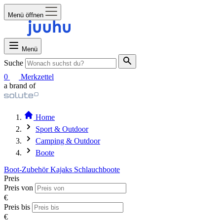
Menü öffnen
Menü
Suche
0
Merkzettel
a brand of
Home
Sport & Outdoor
Camping & Outdoor
Boote
Boot-Zubehör
Kajaks
Schlauchboote
Preis
Preis von
€
Preis bis
€