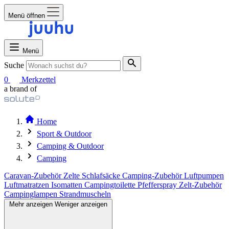
Menü öffnen
Menü
Suche
0
Merkzettel
a brand of
Home
Sport & Outdoor
Camping & Outdoor
Camping
Caravan-Zubehör
Zelte
Schlafsäcke
Camping-Zubehör
Luftpumpen
Luftmatratzen
Isomatten
Campingtoilette
Pfefferspray
Zelt-Zubehör
Campinglampen
Strandmuscheln
Mehr anzeigen
Weniger anzeigen