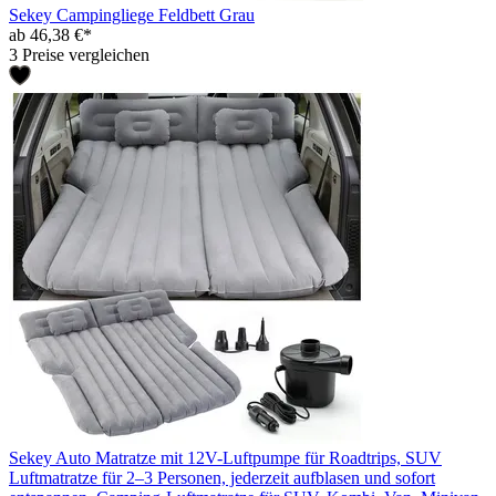
Sekey Campingliege Feldbett Grau
ab 46,38 €*
3 Preise vergleichen
Sekey Auto Matratze mit 12V-Luftpumpe für Roadtrips, SUV
Luftmatratze für 2–3 Personen, jederzeit aufblasen und sofort