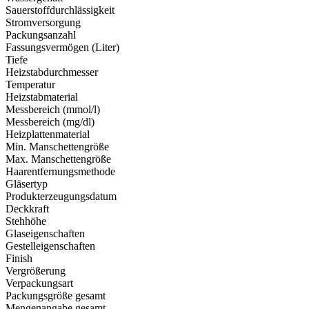
Sauerstoffdurchlässigkeit
Stromversorgung
Packungsanzahl
Fassungsvermögen (Liter)
Tiefe
Heizstabdurchmesser
Temperatur
Heizstabmaterial
Messbereich (mmol/l)
Messbereich (mg/dl)
Heizplattenmaterial
Min. Manschettengröße
Max. Manschettengröße
Haarentfernungsmethode
Gläsertyp
Produkterzeugungsdatum
Deckkraft
Stehhöhe
Glaseigenschaften
Gestelleigenschaften
Finish
Vergrößerung
Verpackungsart
Packungsgröße gesamt
Mengenangabe gesamt