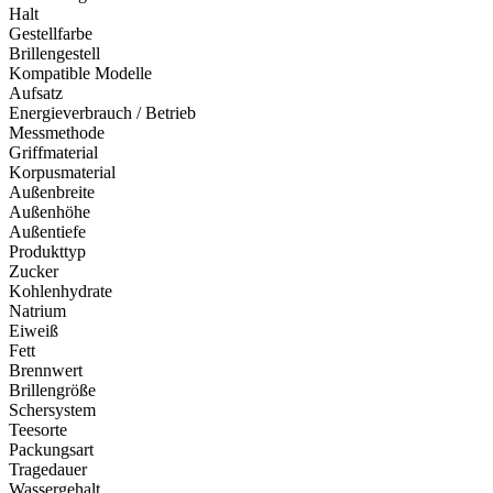
Halt
Gestellfarbe
Brillengestell
Kompatible Modelle
Aufsatz
Energieverbrauch / Betrieb
Messmethode
Griffmaterial
Korpusmaterial
Außenbreite
Außenhöhe
Außentiefe
Produkttyp
Zucker
Kohlenhydrate
Natrium
Eiweiß
Fett
Brennwert
Brillengröße
Schersystem
Teesorte
Packungsart
Tragedauer
Wassergehalt