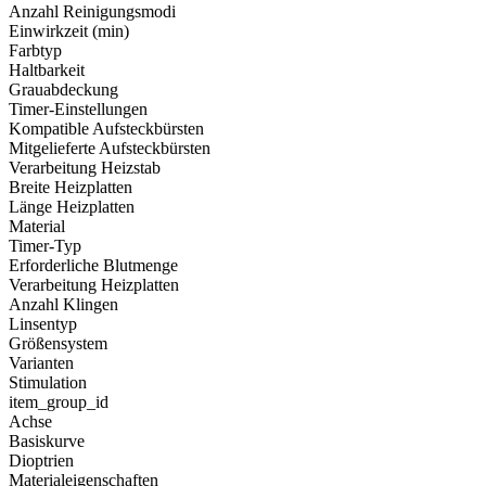
Anzahl Reinigungsmodi
Einwirkzeit (min)
Farbtyp
Haltbarkeit
Grauabdeckung
Timer-Einstellungen
Kompatible Aufsteckbürsten
Mitgelieferte Aufsteckbürsten
Verarbeitung Heizstab
Breite Heizplatten
Länge Heizplatten
Material
Timer-Typ
Erforderliche Blutmenge
Verarbeitung Heizplatten
Anzahl Klingen
Linsentyp
Größensystem
Varianten
Stimulation
item_group_id
Achse
Basiskurve
Dioptrien
Materialeigenschaften