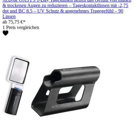
& trockenen Augen zu reduzieren – Tageskontaktlinsen mit -2,75
dpt und BC 8.5 – UV Schutz & angenehmes Tragegefühl – 90
Linsen
ab 75,75 €*
1 Preis vergleichen