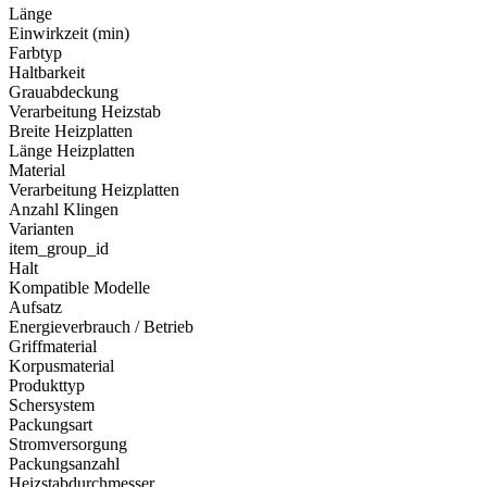
Länge
Einwirkzeit (min)
Farbtyp
Haltbarkeit
Grauabdeckung
Verarbeitung Heizstab
Breite Heizplatten
Länge Heizplatten
Material
Verarbeitung Heizplatten
Anzahl Klingen
Varianten
item_group_id
Halt
Kompatible Modelle
Aufsatz
Energieverbrauch / Betrieb
Griffmaterial
Korpusmaterial
Produkttyp
Schersystem
Packungsart
Stromversorgung
Packungsanzahl
Heizstabdurchmesser