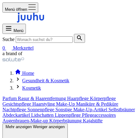
Menü öffnen
Menü
Suche
0
Merkzettel
a brand of
Home
Gesundheit & Kosmetik
Kosmetik
Parfum
Rasur & Haarentfernung
Haarpflege
Körperpflege
Gesichtspflege
Haarstyling
Make-Up
Maniküre & Pediküre
Nachtpflege
Sonnenpflege
Sonstige Make-Up-Artikel
Selbstbräuner
Abdeckartikel
Lidschatten
Lippenpflege
Pflegeaccessoires
Augenbrauen-Make-up
Körperbräunung
Kajalstifte
Mehr anzeigen
Weniger anzeigen