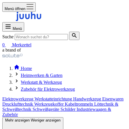
Menü öffnen
Menü
Suche
0
Merkzettel
a brand of
Home
Heimwerken & Garten
Werkstatt & Werkzeug
Zubehör für Elektrowerkzeug
Elektrowerkzeug
Werkstatteinrichtung
Handwerkzeug
Eisenwaren
Drucklufttechnik
Werkzeugkoffer
Kabeltrommeln
Löttechnik &
Schweißtechnik
Schweißgeräte
Schilder
Industriewaagen &
Zubehör
Mehr anzeigen
Weniger anzeigen