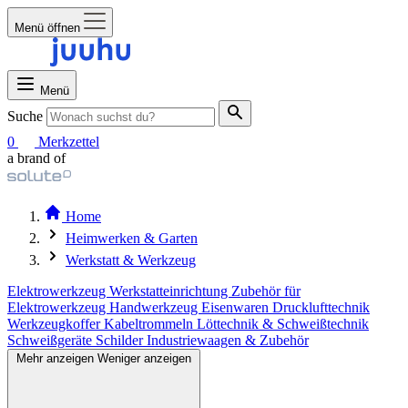
Menü öffnen
Menü
Suche
0
Merkzettel
a brand of
Home
Heimwerken & Garten
Werkstatt & Werkzeug
Elektrowerkzeug
Werkstatteinrichtung
Zubehör für
Elektrowerkzeug
Handwerkzeug
Eisenwaren
Drucklufttechnik
Werkzeugkoffer
Kabeltrommeln
Löttechnik & Schweißtechnik
Schweißgeräte
Schilder
Industriewaagen & Zubehör
Mehr anzeigen
Weniger anzeigen