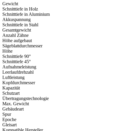
Gewicht
Schnitttiefe in Holz
Schnitttiefe in Aluminium
Akkuspannung
Schnitttiefe in Stahl
Gesamtgewicht
Anzahl Zähne
Höhe aufgebaut
Sägeblattdurchmesser
Höhe
Schnitttiefe 90°
Schnitttiefe 45°
Aufnahmeleistung
Leerlaufdrehzahl
Luftleistung
Kopfdurchmesser
Kapazität
Schutzart
Übertragungstechnologie
Max. Gewicht
Gebäudeart
Spur
Epoche
Gleisart
Kompatible Hersteller