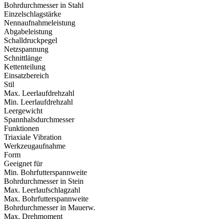
Bohrdurchmesser in Stahl
Einzelschlagstärke
Nennaufnahmeleistung
Abgabeleistung
Schalldruckpegel
Netzspannung
Schnittlänge
Kettenteilung
Einsatzbereich
Stil
Max. Leerlaufdrehzahl
Min. Leerlaufdrehzahl
Leergewicht
Spannhalsdurchmesser
Funktionen
Triaxiale Vibration
Werkzeugaufnahme
Form
Geeignet für
Min. Bohrfutterspannweite
Bohrdurchmesser in Stein
Max. Leerlaufschlagzahl
Max. Bohrfutterspannweite
Bohrdurchmesser in Mauerw.
Max. Drehmoment