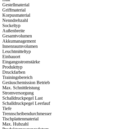
Gestellmaterial
Griffmaterial
Korpusmaterial
Nenndrehzahl
Sockeltyp
Außenbreite
Gesamtvolumen
Akkumanagement
Innenraumvolumen
Leuchtmitteltyp
Einbauort
Eingangsstromstärke
Produkttyp
Druckfarben
Trainingsbereich
Geräuschemission Betrieb
Max. Schnittleistung
Stromversorgung
Schalldruckpegel Last
Schalldruckpegel Leerlauf
Tiefe
Trennscheibendurchmesser
Tischplattenmaterial
Max. Hubzahl