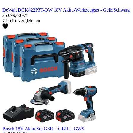
DeWalt DCK422P3T-QW 18V Akku-Werkzeugset - Gelb/Schwarz
ab 699,00 €*
7 Preise vergleichen
Bosch 18V Akku Set GSR + GBH + GWS