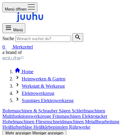
Menü öffnen
Menü
Suche
0
Merkzettel
a brand of
Home
Heimwerken & Garten
Werkstatt & Werkzeug
Elektrowerkzeug
Sonstiges Elektrowerkzeug
Bohrmaschinen & Schrauber
Sägen
Schleifmaschinen
Multifunktionswerkzeuge
Fräsmaschinen
Elektrotacker
Hobelmaschinen
Fliesenschneidmaschinen
Metallbearbeitung
Heißluftgebläse
Heißklebepistolen
Rührwerke
Mehr anzeigen
Weniger anzeigen