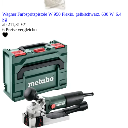
Wagner Farbspritzpistole W 950 Flexio, gelb/schwarz, 630 W, 6,4
kg
ab 211,81 €*
6 Preise vergleichen