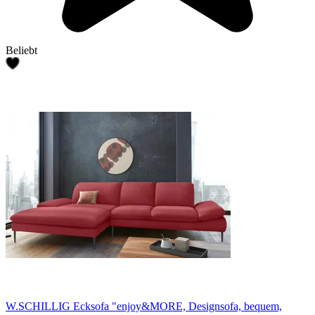
Beliebt
W.SCHILLIG Ecksofa "enjoy&MORE, Designsofa, bequem,