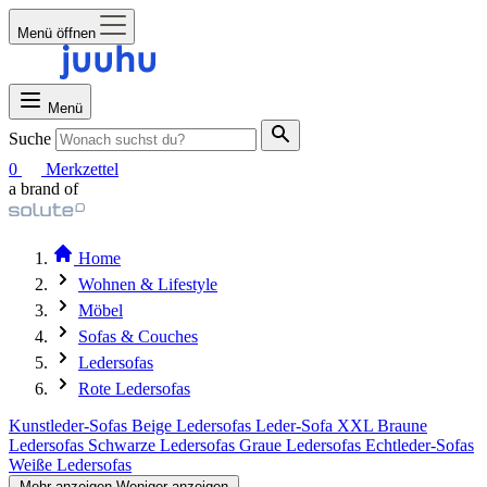
Menü öffnen
Menü
Suche
0
Merkzettel
a brand of
Home
Wohnen & Lifestyle
Möbel
Sofas & Couches
Ledersofas
Rote Ledersofas
Kunstleder-Sofas
Beige Ledersofas
Leder-Sofa XXL
Braune
Ledersofas
Schwarze Ledersofas
Graue Ledersofas
Echtleder-Sofas
Weiße Ledersofas
Mehr anzeigen
Weniger anzeigen