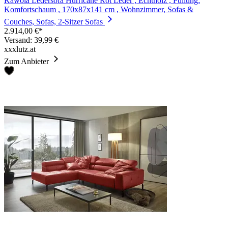
Kawola Ledersofa Hurricane Rot Leder , Echtholz , Füllung:
Komfortschaum , 170x87x141 cm , Wohnzimmer, Sofas &
Couches, Sofas, 2-Sitzer Sofas
2.914,00 €*
Versand: 39,99 €
xxxlutz.at
Zum Anbieter