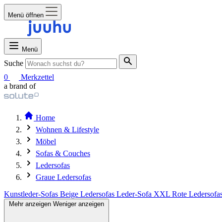
Menü öffnen
Menü
Suche
0
Merkzettel
a brand of
Home
Wohnen & Lifestyle
Möbel
Sofas & Couches
Ledersofas
Graue Ledersofas
Kunstleder-Sofas
Beige Ledersofas
Leder-Sofa XXL
Rote Ledersofa
Mehr anzeigen
Weniger anzeigen