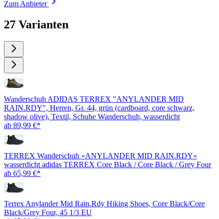
Zum Anbieter
27 Varianten
Wanderschuh ADIDAS TERREX "ANYLANDER MID
RAIN.RDY", Herren, Gr. 44, grün (cardboard, core schwarz,
shadow olive), Textil, Schuhe Wanderschuh, wasserdicht
ab 89,99 €*
TERREX Wanderschuh »ANYLANDER MID RAIN.RDY«
wasserdicht adidas TERREX Core Black / Core Black / Grey Four
ab 65,99 €*
Terrex Anylander Mid Rain.Rdy Hiking Shoes, Core Black/Core
Black/Grey Four, 45 1/3 EU