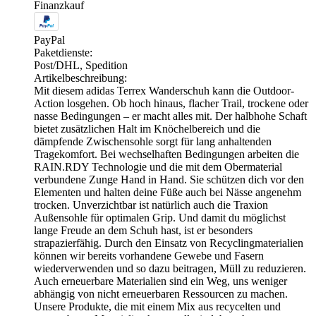
Finanzkauf
PayPal
Paketdienste:
Post/DHL, Spedition
Artikelbeschreibung:
Mit diesem adidas Terrex Wanderschuh kann die Outdoor-
Action losgehen. Ob hoch hinaus, flacher Trail, trockene oder
nasse Bedingungen – er macht alles mit. Der halbhohe Schaft
bietet zusätzlichen Halt im Knöchelbereich und die
dämpfende Zwischensohle sorgt für lang anhaltenden
Tragekomfort. Bei wechselhaften Bedingungen arbeiten die
RAIN.RDY Technologie und die mit dem Obermaterial
verbundene Zunge Hand in Hand. Sie schützen dich vor den
Elementen und halten deine Füße auch bei Nässe angenehm
trocken. Unverzichtbar ist natürlich auch die Traxion
Außensohle für optimalen Grip. Und damit du möglichst
lange Freude an dem Schuh hast, ist er besonders
strapazierfähig. Durch den Einsatz von Recyclingmaterialien
können wir bereits vorhandene Gewebe und Fasern
wiederverwenden und so dazu beitragen, Müll zu reduzieren.
Auch erneuerbare Materialien sind ein Weg, uns weniger
abhängig von nicht erneuerbaren Ressourcen zu machen.
Unsere Produkte, die mit einem Mix aus recycelten und