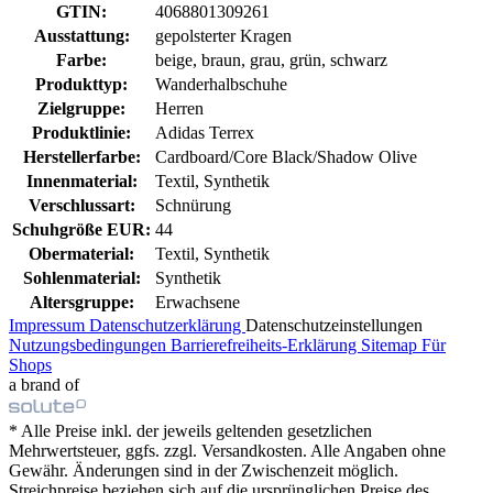
GTIN:
4068801309261
Ausstattung:
gepolsterter Kragen
Farbe:
beige, braun, grau, grün, schwarz
Produkttyp:
Wanderhalbschuhe
Zielgruppe:
Herren
Produktlinie:
Adidas Terrex
Herstellerfarbe:
Cardboard/Core Black/Shadow Olive
Innenmaterial:
Textil, Synthetik
Verschlussart:
Schnürung
Schuhgröße EUR:
44
Obermaterial:
Textil, Synthetik
Sohlenmaterial:
Synthetik
Altersgruppe:
Erwachsene
Impressum
Datenschutzerklärung
Datenschutzeinstellungen
Nutzungsbedingungen
Barrierefreiheits-Erklärung
Sitemap
Für
Shops
a brand of
* Alle Preise inkl. der jeweils geltenden gesetzlichen
Mehrwertsteuer, ggfs. zzgl. Versandkosten. Alle Angaben ohne
Gewähr. Änderungen sind in der Zwischenzeit möglich.
Streichpreise beziehen sich auf die ursprünglichen Preise des