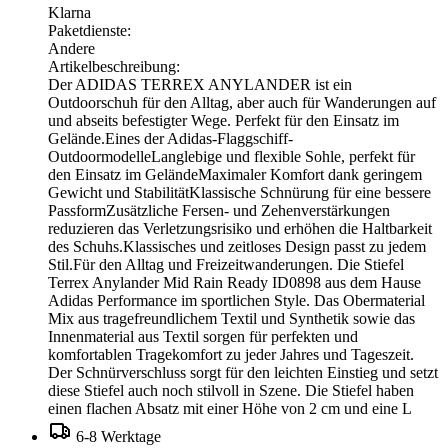
Klarna
Paketdienste:
Andere
Artikelbeschreibung:
Der ADIDAS TERREX ANYLANDER ist ein
Outdoorschuh für den Alltag, aber auch für Wanderungen auf
und abseits befestigter Wege. Perfekt für den Einsatz im
Gelände.Eines der Adidas-Flaggschiff-
OutdoormodelleLanglebige und flexible Sohle, perfekt für
den Einsatz im GeländeMaximaler Komfort dank geringem
Gewicht und StabilitätKlassische Schnürung für eine bessere
PassformZusätzliche Fersen- und Zehenverstärkungen
reduzieren das Verletzungsrisiko und erhöhen die Haltbarkeit
des Schuhs.Klassisches und zeitloses Design passt zu jedem
Stil.Für den Alltag und Freizeitwanderungen. Die Stiefel
Terrex Anylander Mid Rain Ready ID0898 aus dem Hause
Adidas Performance im sportlichen Style. Das Obermaterial
Mix aus tragefreundlichem Textil und Synthetik sowie das
Innenmaterial aus Textil sorgen für perfekten und
komfortablen Tragekomfort zu jeder Jahres und Tageszeit.
Der Schnürverschluss sorgt für den leichten Einstieg und setzt
diese Stiefel auch noch stilvoll in Szene. Die Stiefel haben
einen flachen Absatz mit einer Höhe von 2 cm und eine L
6-8 Werktage