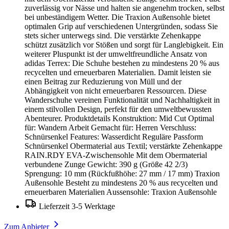
zuverlässig vor Nässe und halten sie angenehm trocken, selbst
bei unbeständigem Wetter. Die Traxion Außensohle bietet
optimalen Grip auf verschiedenen Untergründen, sodass Sie
stets sicher unterwegs sind. Die verstärkte Zehenkappe
schützt zusätzlich vor Stößen und sorgt für Langlebigkeit. Ein
weiterer Pluspunkt ist der umweltfreundliche Ansatz von
adidas Terrex: Die Schuhe bestehen zu mindestens 20 % aus
recycelten und erneuerbaren Materialien. Damit leisten sie
einen Beitrag zur Reduzierung von Müll und der
Abhängigkeit von nicht erneuerbaren Ressourcen. Diese
Wanderschuhe vereinen Funktionalität und Nachhaltigkeit in
einem stilvollen Design, perfekt für den umweltbewussten
Abenteurer. Produktdetails Konstruktion: Mid Cut Optimal
für: Wandern Arbeit Gemacht für: Herren Verschluss:
Schnürsenkel Features: Wasserdicht Reguläre Passform
Schnürsenkel Obermaterial aus Textil; verstärkte Zehenkappe
RAIN.RDY EVA-Zwischensohle Mit dem Obermaterial
verbundene Zunge Gewicht: 390 g (Größe 42 2/3)
Sprengung: 10 mm (Rückfußhöhe: 27 mm / 17 mm) Traxion
Außensohle Besteht zu mindestens 20 % aus recycelten und
erneuerbaren Materialien Aussensohle: Traxion Außensohle
Lieferzeit 3-5 Werktage
Zum Anbieter