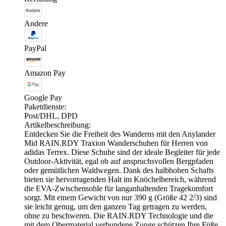
Andere
PayPal
Amazon Pay
Google Pay
Paketdienste:
Post/DHL, DPD
Artikelbeschreibung:
Entdecken Sie die Freiheit des Wanderns mit den Anylander
Mid RAIN.RDY Traxion Wanderschuhen für Herren von
adidas Terrex. Diese Schuhe sind der ideale Begleiter für jede
Outdoor-Aktivität, egal ob auf anspruchsvollen Bergpfaden
oder gemütlichen Waldwegen. Dank des halbhohen Schafts
bieten sie hervorragenden Halt im Knöchelbereich, während
die EVA-Zwischensohle für langanhaltenden Tragekomfort
sorgt. Mit einem Gewicht von nur 390 g (Größe 42 2/3) sind
sie leicht genug, um den ganzen Tag getragen zu werden,
ohne zu beschweren. Die RAIN.RDY Technologie und die
mit dem Obermaterial verbundene Zunge schützen Ihre Füße