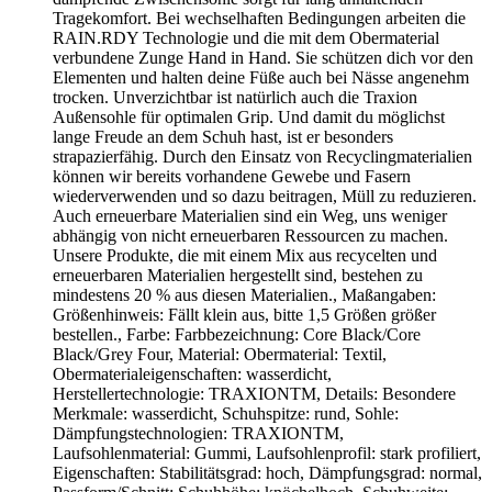
Tragekomfort. Bei wechselhaften Bedingungen arbeiten die
RAIN.RDY Technologie und die mit dem Obermaterial
verbundene Zunge Hand in Hand. Sie schützen dich vor den
Elementen und halten deine Füße auch bei Nässe angenehm
trocken. Unverzichtbar ist natürlich auch die Traxion
Außensohle für optimalen Grip. Und damit du möglichst
lange Freude an dem Schuh hast, ist er besonders
strapazierfähig. Durch den Einsatz von Recyclingmaterialien
können wir bereits vorhandene Gewebe und Fasern
wiederverwenden und so dazu beitragen, Müll zu reduzieren.
Auch erneuerbare Materialien sind ein Weg, uns weniger
abhängig von nicht erneuerbaren Ressourcen zu machen.
Unsere Produkte, die mit einem Mix aus recycelten und
erneuerbaren Materialien hergestellt sind, bestehen zu
mindestens 20 % aus diesen Materialien., Maßangaben:
Größenhinweis: Fällt klein aus, bitte 1,5 Größen größer
bestellen., Farbe: Farbbezeichnung: Core Black/Core
Black/Grey Four, Material: Obermaterial: Textil,
Obermaterialeigenschaften: wasserdicht,
Herstellertechnologie: TRAXIONTM, Details: Besondere
Merkmale: wasserdicht, Schuhspitze: rund, Sohle:
Dämpfungstechnologien: TRAXIONTM,
Laufsohlenmaterial: Gummi, Laufsohlenprofil: stark profiliert,
Eigenschaften: Stabilitätsgrad: hoch, Dämpfungsgrad: normal,