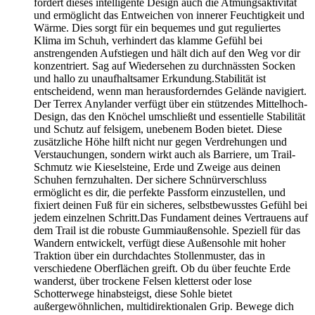
fördert dieses intelligente Design auch die Atmungsaktivität
und ermöglicht das Entweichen von innerer Feuchtigkeit und
Wärme. Dies sorgt für ein bequemes und gut reguliertes
Klima im Schuh, verhindert das klamme Gefühl bei
anstrengenden Aufstiegen und hält dich auf den Weg vor dir
konzentriert. Sag auf Wiedersehen zu durchnässten Socken
und hallo zu unaufhaltsamer Erkundung.Stabilität ist
entscheidend, wenn man herausforderndes Gelände navigiert.
Der Terrex Anylander verfügt über ein stützendes Mittelhoch-
Design, das den Knöchel umschließt und essentielle Stabilität
und Schutz auf felsigem, unebenem Boden bietet. Diese
zusätzliche Höhe hilft nicht nur gegen Verdrehungen und
Verstauchungen, sondern wirkt auch als Barriere, um Trail-
Schmutz wie Kieselsteine, Erde und Zweige aus deinen
Schuhen fernzuhalten. Der sichere Schnürverschluss
ermöglicht es dir, die perfekte Passform einzustellen, und
fixiert deinen Fuß für ein sicheres, selbstbewusstes Gefühl bei
jedem einzelnen Schritt.Das Fundament deines Vertrauens auf
dem Trail ist die robuste Gummiaußensohle. Speziell für das
Wandern entwickelt, verfügt diese Außensohle mit hoher
Traktion über ein durchdachtes Stollenmuster, das in
verschiedene Oberflächen greift. Ob du über feuchte Erde
wanderst, über trockene Felsen kletterst oder lose
Schotterwege hinabsteigst, diese Sohle bietet
außergewöhnlichen, multidirektionalen Grip. Bewege dich