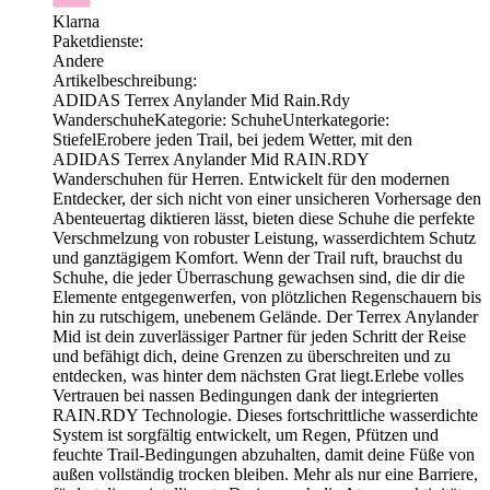
Klarna
Paketdienste:
Andere
Artikelbeschreibung:
ADIDAS Terrex Anylander Mid Rain.Rdy
WanderschuheKategorie: SchuheUnterkategorie:
StiefelErobere jeden Trail, bei jedem Wetter, mit den
ADIDAS Terrex Anylander Mid RAIN.RDY
Wanderschuhen für Herren. Entwickelt für den modernen
Entdecker, der sich nicht von einer unsicheren Vorhersage den
Abenteuertag diktieren lässt, bieten diese Schuhe die perfekte
Verschmelzung von robuster Leistung, wasserdichtem Schutz
und ganztägigem Komfort. Wenn der Trail ruft, brauchst du
Schuhe, die jeder Überraschung gewachsen sind, die dir die
Elemente entgegenwerfen, von plötzlichen Regenschauern bis
hin zu rutschigem, unebenem Gelände. Der Terrex Anylander
Mid ist dein zuverlässiger Partner für jeden Schritt der Reise
und befähigt dich, deine Grenzen zu überschreiten und zu
entdecken, was hinter dem nächsten Grat liegt.Erlebe volles
Vertrauen bei nassen Bedingungen dank der integrierten
RAIN.RDY Technologie. Dieses fortschrittliche wasserdichte
System ist sorgfältig entwickelt, um Regen, Pfützen und
feuchte Trail-Bedingungen abzuhalten, damit deine Füße von
außen vollständig trocken bleiben. Mehr als nur eine Barriere,