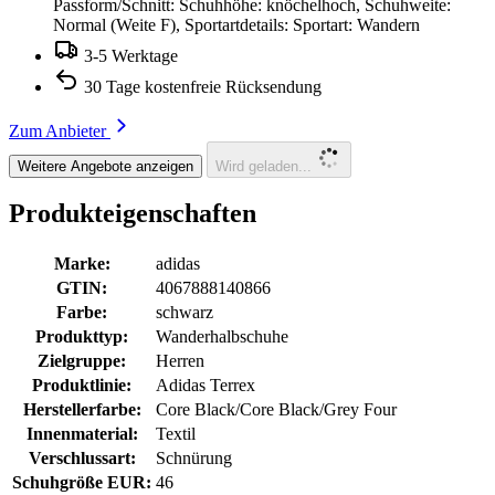
Passform/Schnitt: Schuhhöhe: knöchelhoch, Schuhweite:
Normal (Weite F), Sportartdetails: Sportart: Wandern
3-5 Werktage
30 Tage kostenfreie Rücksendung
Zum Anbieter
Weitere Angebote anzeigen
Wird geladen...
Produkteigenschaften
Marke:
adidas
GTIN:
4067888140866
Farbe:
schwarz
Produkttyp:
Wanderhalbschuhe
Zielgruppe:
Herren
Produktlinie:
Adidas Terrex
Herstellerfarbe:
Core Black/Core Black/Grey Four
Innenmaterial:
Textil
Verschlussart:
Schnürung
Schuhgröße EUR:
46