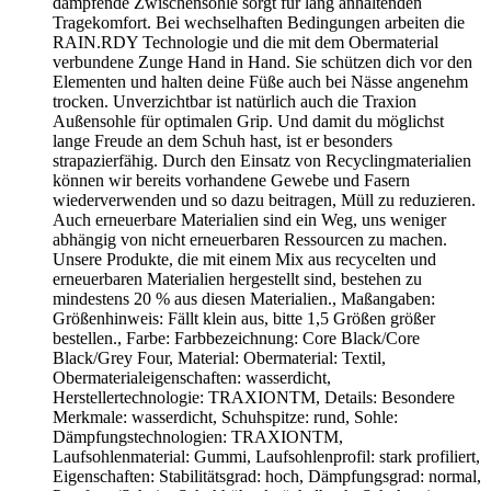
dämpfende Zwischensohle sorgt für lang anhaltenden
Tragekomfort. Bei wechselhaften Bedingungen arbeiten die
RAIN.RDY Technologie und die mit dem Obermaterial
verbundene Zunge Hand in Hand. Sie schützen dich vor den
Elementen und halten deine Füße auch bei Nässe angenehm
trocken. Unverzichtbar ist natürlich auch die Traxion
Außensohle für optimalen Grip. Und damit du möglichst
lange Freude an dem Schuh hast, ist er besonders
strapazierfähig. Durch den Einsatz von Recyclingmaterialien
können wir bereits vorhandene Gewebe und Fasern
wiederverwenden und so dazu beitragen, Müll zu reduzieren.
Auch erneuerbare Materialien sind ein Weg, uns weniger
abhängig von nicht erneuerbaren Ressourcen zu machen.
Unsere Produkte, die mit einem Mix aus recycelten und
erneuerbaren Materialien hergestellt sind, bestehen zu
mindestens 20 % aus diesen Materialien., Maßangaben:
Größenhinweis: Fällt klein aus, bitte 1,5 Größen größer
bestellen., Farbe: Farbbezeichnung: Core Black/Core
Black/Grey Four, Material: Obermaterial: Textil,
Obermaterialeigenschaften: wasserdicht,
Herstellertechnologie: TRAXIONTM, Details: Besondere
Merkmale: wasserdicht, Schuhspitze: rund, Sohle:
Dämpfungstechnologien: TRAXIONTM,
Laufsohlenmaterial: Gummi, Laufsohlenprofil: stark profiliert,
Eigenschaften: Stabilitätsgrad: hoch, Dämpfungsgrad: normal,