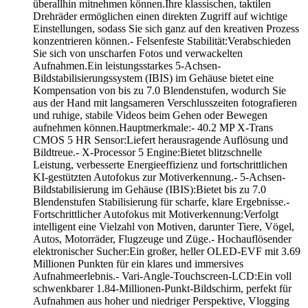
überallhin mitnehmen können.Ihre klassischen, taktilen
Drehräder ermöglichen einen direkten Zugriff auf wichtige
Einstellungen, sodass Sie sich ganz auf den kreativen Prozess
konzentrieren können.- Felsenfeste Stabilität:Verabschieden
Sie sich von unscharfen Fotos und verwackelten
Aufnahmen.Ein leistungsstarkes 5-Achsen-
Bildstabilisierungssystem (IBIS) im Gehäuse bietet eine
Kompensation von bis zu 7.0 Blendenstufen, wodurch Sie
aus der Hand mit langsameren Verschlusszeiten fotografieren
und ruhige, stabile Videos beim Gehen oder Bewegen
aufnehmen können.Hauptmerkmale:- 40.2 MP X-Trans
CMOS 5 HR Sensor:Liefert herausragende Auflösung und
Bildtreue.- X-Processor 5 Engine:Bietet blitzschnelle
Leistung, verbesserte Energieeffizienz und fortschrittlichen
KI-gestützten Autofokus zur Motiverkennung.- 5-Achsen-
Bildstabilisierung im Gehäuse (IBIS):Bietet bis zu 7.0
Blendenstufen Stabilisierung für scharfe, klare Ergebnisse.-
Fortschrittlicher Autofokus mit Motiverkennung:Verfolgt
intelligent eine Vielzahl von Motiven, darunter Tiere, Vögel,
Autos, Motorräder, Flugzeuge und Züge.- Hochauflösender
elektronischer Sucher:Ein großer, heller OLED-EVF mit 3.69
Millionen Punkten für ein klares und immersives
Aufnahmeerlebnis.- Vari-Angle-Touchscreen-LCD:Ein voll
schwenkbarer 1.84-Millionen-Punkt-Bildschirm, perfekt für
Aufnahmen aus hoher und niedriger Perspektive, Vlogging