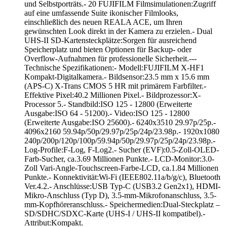
und Selbstporträts.- 20 FUJIFILM Filmsimulationen:Zugriff
auf eine umfassende Suite ikonischer Filmlooks,
einschließlich des neuen REALA ACE, um Ihren
gewünschten Look direkt in der Kamera zu erzielen.- Dual
UHS-II SD-Kartensteckplätze:Sorgen für ausreichend
Speicherplatz und bieten Optionen für Backup- oder
Overflow-Aufnahmen für professionelle Sicherheit.---
Technische Spezifikationen:- Modell:FUJIFILM X-HF1
Kompakt-Digitalkamera.- Bildsensor:23.5 mm x 15.6 mm
(APS-C) X-Trans CMOS 5 HR mit primärem Farbfilter.-
Effektive Pixel:40.2 Millionen Pixel.- Bildprozessor:X-
Processor 5.- Standbild:ISO 125 - 12800 (Erweiterte
Ausgabe:ISO 64 - 51200).- Video:ISO 125 - 12800
(Erweiterte Ausgabe:ISO 25600).- 6240x3510 29.97p/25p.-
4096x2160 59.94p/50p/29.97p/25p/24p/23.98p.- 1920x1080
240p/200p/120p/100p/59.94p/50p/29.97p/25p/24p/23.98p.-
Log-Profile:F-Log, F-Log2.- Sucher (EVF):0.5-Zoll-OLED-
Farb-Sucher, ca.3.69 Millionen Punkte.- LCD-Monitor:3.0-
Zoll Vari-Angle-Touchscreen-Farbe-LCD, ca.1.84 Millionen
Punkte.- Konnektivität:Wi-Fi (IEEE802.11a/b/g/c), Bluetooth
Ver.4.2.- Anschlüsse:USB Typ-C (USB3.2 Gen2x1), HDMI-
Mikro-Anschluss (Typ D), 3.5-mm-Mikrofonanschluss, 3.5-
mm-Kopfhöreranschluss.- Speichermedien:Dual-Steckplatz –
SD/SDHC/SDXC-Karte (UHS-I / UHS-II kompatibel).-
Attribut:Kompakt.