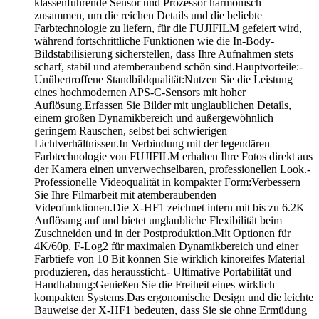
klassenführende Sensor und Prozessor harmonisch
zusammen, um die reichen Details und die beliebte
Farbtechnologie zu liefern, für die FUJIFILM gefeiert wird,
während fortschrittliche Funktionen wie die In-Body-
Bildstabilisierung sicherstellen, dass Ihre Aufnahmen stets
scharf, stabil und atemberaubend schön sind.Hauptvorteile:-
Unübertroffene Standbildqualität:Nutzen Sie die Leistung
eines hochmodernen APS-C-Sensors mit hoher
Auflösung.Erfassen Sie Bilder mit unglaublichen Details,
einem großen Dynamikbereich und außergewöhnlich
geringem Rauschen, selbst bei schwierigen
Lichtverhältnissen.In Verbindung mit der legendären
Farbtechnologie von FUJIFILM erhalten Ihre Fotos direkt aus
der Kamera einen unverwechselbaren, professionellen Look.-
Professionelle Videoqualität in kompakter Form:Verbessern
Sie Ihre Filmarbeit mit atemberaubenden
Videofunktionen.Die X-HF1 zeichnet intern mit bis zu 6.2K
Auflösung auf und bietet unglaubliche Flexibilität beim
Zuschneiden und in der Postproduktion.Mit Optionen für
4K/60p, F-Log2 für maximalen Dynamikbereich und einer
Farbtiefe von 10 Bit können Sie wirklich kinoreifes Material
produzieren, das heraussticht.- Ultimative Portabilität und
Handhabung:Genießen Sie die Freiheit eines wirklich
kompakten Systems.Das ergonomische Design und die leichte
Bauweise der X-HF1 bedeuten, dass Sie sie ohne Ermüdung