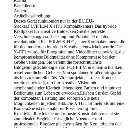
Klarna
Paketdienste:
Andere
Artikelbeschreibung:
Dieses Gerät funktioniert nur in der EU.EU-
Stecker.FUJIFILM X-HF1 Kompaktkamera:Das hybride
Kraftpaket für Kreative Entdecken Sie die perfekte
Verschmelzung von Leistung und Portabilität mit der
revolutionären FUJIFILM X-HF1, einer Kompaktkamera, die
für den modernen hybriden Kreativen entwickelt wurde.Die
X-HF1 wurde für Fotografen und Videofilmer entwickelt, die
kompromisslose Bildqualität ohne Kompromisse bei der
Größe verlangen. Sie vereint die fortschrittlichste
Bildgebungstechnologie von FUJIFILM in einem schlanken,
reisefreundlichen Gehäuse.Von spontaner Straßenfotografie
bis hin zu kinoreifen 6K-Videoprojekten – diese Kamera
wurde entwickelt, um Ihre kreative Vision mit
atemberaubender Klarheit, lebendigen Farben und intuitiver
Bedienung zum Leben zu erwecken.Erleben Sie den Gipfel
der kompakten Leistung und schöpfen Sie neue
Möglichkeiten in jedem Bild.Die X-HF1 ist mehr als nur eine
Kamera.Sie ist eine nahtlose Erweiterung Ihrer
Kreativität.Ihre leichte und robuste Konstruktion macht sie
zum idealen Begleiter für tägliche Abenteuer und
professionelle Einsätze gleichermaßen.Im Kern arbeiten der