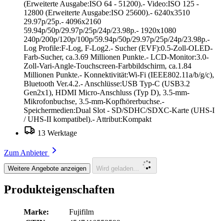
(Erweiterte Ausgabe:ISO 64 - 51200).- Video:ISO 125 -
12800 (Erweiterte Ausgabe:ISO 25600).- 6240x3510
29.97p/25p.- 4096x2160
59.94p/50p/29.97p/25p/24p/23.98p.- 1920x1080
240p/200p/120p/100p/59.94p/50p/29.97p/25p/24p/23.98p.-
Log Profile:F-Log, F-Log2.- Sucher (EVF):0.5-Zoll-OLED-
Farb-Sucher, ca.3.69 Millionen Punkte.- LCD-Monitor:3.0-
Zoll-Vari-Angle-Touchscreen-Farbbildschirm, ca.1.84
Millionen Punkte.- Konnektivität:Wi-Fi (IEEE802.11a/b/g/c),
Bluetooth Ver.4.2.- Anschlüsse:USB Typ-C (USB3.2
Gen2x1), HDMI Micro-Anschluss (Typ D), 3.5-mm-
Mikrofonbuchse, 3.5-mm-Kopfhörerbuchse.-
Speichermedien:Dual Slot - SD/SDHC/SDXC-Karte (UHS-I
/ UHS-II kompatibel).- Attribut:Kompakt
13 Werktage
Zum Anbieter
Weitere Angebote anzeigen
Wird geladen...
Produkteigenschaften
Marke:
Fujifilm