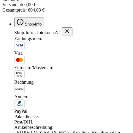
Versand ab 0,00 €
Gesamtpreis: 604,03 €
Shop-Info
Shop-Info - fotokoch AT
Zahlungsarten:
Visa
Eurocard/Mastercard
Rechnung
Andere
PayPal
Paketdienste:
Post/DHL
Artikelbeschreibung:
- FUJIFILM X half (X-HF1) - Kreatives Hochformat im