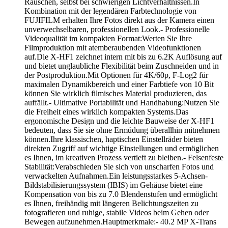
Rauschen, selbst bei schwierigen Lichtverhältnissen.In
Kombination mit der legendären Farbtechnologie von
FUJIFILM erhalten Ihre Fotos direkt aus der Kamera einen
unverwechselbaren, professionellen Look.- Professionelle
Videoqualität im kompakten Format:Werten Sie Ihre
Filmproduktion mit atemberaubenden Videofunktionen
auf.Die X-HF1 zeichnet intern mit bis zu 6.2K Auflösung auf
und bietet unglaubliche Flexibilität beim Zuschneiden und in
der Postproduktion.Mit Optionen für 4K/60p, F-Log2 für
maximalen Dynamikbereich und einer Farbtiefe von 10 Bit
können Sie wirklich filmisches Material produzieren, das
auffällt.- Ultimative Portabilität und Handhabung:Nutzen Sie
die Freiheit eines wirklich kompakten Systems.Das
ergonomische Design und die leichte Bauweise der X-HF1
bedeuten, dass Sie sie ohne Ermüdung überallhin mitnehmen
können.Ihre klassischen, haptischen Einstellräder bieten
direkten Zugriff auf wichtige Einstellungen und ermöglichen
es Ihnen, im kreativen Prozess vertieft zu bleiben.- Felsenfeste
Stabilität:Verabschieden Sie sich von unscharfen Fotos und
verwackelten Aufnahmen.Ein leistungsstarkes 5-Achsen-
Bildstabilisierungssystem (IBIS) im Gehäuse bietet eine
Kompensation von bis zu 7.0 Blendenstufen und ermöglicht
es Ihnen, freihändig mit längeren Belichtungszeiten zu
fotografieren und ruhige, stabile Videos beim Gehen oder
Bewegen aufzunehmen.Hauptmerkmale:- 40.2 MP X-Trans