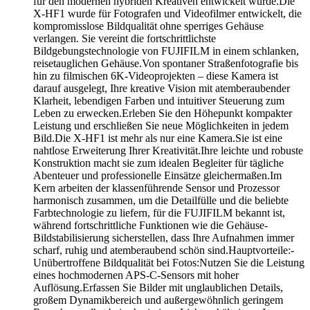
für den modernen hybriden Kreativen entwickelt wurde.Die
X-HF1 wurde für Fotografen und Videofilmer entwickelt, die
kompromisslose Bildqualität ohne sperriges Gehäuse
verlangen. Sie vereint die fortschrittlichste
Bildgebungstechnologie von FUJIFILM in einem schlanken,
reisetauglichen Gehäuse.Von spontaner Straßenfotografie bis
hin zu filmischen 6K-Videoprojekten – diese Kamera ist
darauf ausgelegt, Ihre kreative Vision mit atemberaubender
Klarheit, lebendigen Farben und intuitiver Steuerung zum
Leben zu erwecken.Erleben Sie den Höhepunkt kompakter
Leistung und erschließen Sie neue Möglichkeiten in jedem
Bild.Die X-HF1 ist mehr als nur eine Kamera.Sie ist eine
nahtlose Erweiterung Ihrer Kreativität.Ihre leichte und robuste
Konstruktion macht sie zum idealen Begleiter für tägliche
Abenteuer und professionelle Einsätze gleichermaßen.Im
Kern arbeiten der klassenführende Sensor und Prozessor
harmonisch zusammen, um die Detailfülle und die beliebte
Farbtechnologie zu liefern, für die FUJIFILM bekannt ist,
während fortschrittliche Funktionen wie die Gehäuse-
Bildstabilisierung sicherstellen, dass Ihre Aufnahmen immer
scharf, ruhig und atemberaubend schön sind.Hauptvorteile:-
Unübertroffene Bildqualität bei Fotos:Nutzen Sie die Leistung
eines hochmodernen APS-C-Sensors mit hoher
Auflösung.Erfassen Sie Bilder mit unglaublichen Details,
großem Dynamikbereich und außergewöhnlich geringem