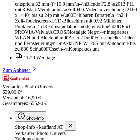
entspricht 32 mm (f=10,8 mm)\n--\nBlende F2,8 \u2013 F11
mit 3-Blatt-Membran\n--\nFull-HD-Videoaufzeichnung (2160
x 1440) bis zu 24p mit w\u00E4hlbaren Bitraten\n--\n2,4-
Zoll-Touchscreen-LCD-Bildschirm mit 0,92 Millionen
Punkten\n--\n13 Filmsimulationsmodi, einschlie\u00DFlich
PROVIA/Velvia/ACROS/Nostalgic Neg\n--\nIntegriertes
WLAN und Bluetooth\u00AE 5.2 f\u00FCr schnelles Teilen
und Fernsteuerung\n--\nAkku NP-W126S mit Autonomie bis
zu 880 Sch\u00FCsse\n--\nKompaktes unt
11-20 Werktage
Zum Anbieter
Verkäufer: Photo-Univers
639,00 €*
Versand ab 16,90 €
Gesamtpreis: 655,90 €
Shop-Info
Shop-Info - kaufland AT
Verkäufer: Photo-Univers
Zahlungsarten: