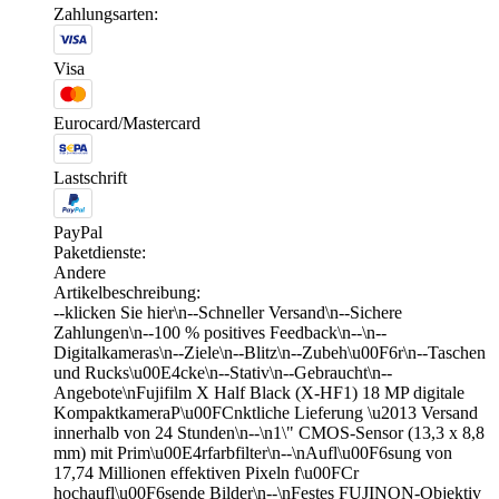
Zahlungsarten:
Visa
Eurocard/Mastercard
Lastschrift
PayPal
Paketdienste:
Andere
Artikelbeschreibung:
--klicken Sie hier\n--Schneller Versand\n--Sichere
Zahlungen\n--100 % positives Feedback\n--\n--
Digitalkameras\n--Ziele\n--Blitz\n--Zubeh\u00F6r\n--Taschen
und Rucks\u00E4cke\n--Stativ\n--Gebraucht\n--
Angebote\nFujifilm X Half Black (X-HF1) 18 MP digitale
KompaktkameraP\u00FCnktliche Lieferung \u2013 Versand
innerhalb von 24 Stunden\n--\n1\" CMOS-Sensor (13,3 x 8,8
mm) mit Prim\u00E4rfarbfilter\n--\nAufl\u00F6sung von
17,74 Millionen effektiven Pixeln f\u00FCr
hochaufl\u00F6sende Bilder\n--\nFestes FUJINON-Objektiv