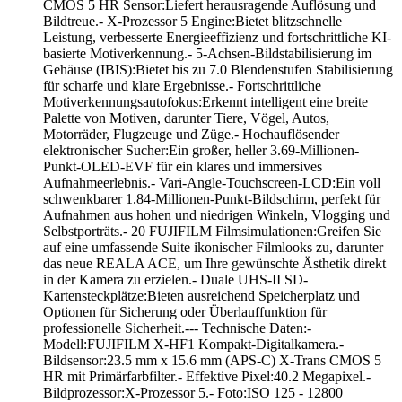
CMOS 5 HR Sensor:Liefert herausragende Auflösung und
Bildtreue.- X-Prozessor 5 Engine:Bietet blitzschnelle
Leistung, verbesserte Energieeffizienz und fortschrittliche KI-
basierte Motiverkennung.- 5-Achsen-Bildstabilisierung im
Gehäuse (IBIS):Bietet bis zu 7.0 Blendenstufen Stabilisierung
für scharfe und klare Ergebnisse.- Fortschrittliche
Motiverkennungsautofokus:Erkennt intelligent eine breite
Palette von Motiven, darunter Tiere, Vögel, Autos,
Motorräder, Flugzeuge und Züge.- Hochauflösender
elektronischer Sucher:Ein großer, heller 3.69-Millionen-
Punkt-OLED-EVF für ein klares und immersives
Aufnahmeerlebnis.- Vari-Angle-Touchscreen-LCD:Ein voll
schwenkbarer 1.84-Millionen-Punkt-Bildschirm, perfekt für
Aufnahmen aus hohen und niedrigen Winkeln, Vlogging und
Selbstporträts.- 20 FUJIFILM Filmsimulationen:Greifen Sie
auf eine umfassende Suite ikonischer Filmlooks zu, darunter
das neue REALA ACE, um Ihre gewünschte Ästhetik direkt
in der Kamera zu erzielen.- Duale UHS-II SD-
Kartensteckplätze:Bieten ausreichend Speicherplatz und
Optionen für Sicherung oder Überlauffunktion für
professionelle Sicherheit.--- Technische Daten:-
Modell:FUJIFILM X-HF1 Kompakt-Digitalkamera.-
Bildsensor:23.5 mm x 15.6 mm (APS-C) X-Trans CMOS 5
HR mit Primärfarbfilter.- Effektive Pixel:40.2 Megapixel.-
Bildprozessor:X-Prozessor 5.- Foto:ISO 125 - 12800