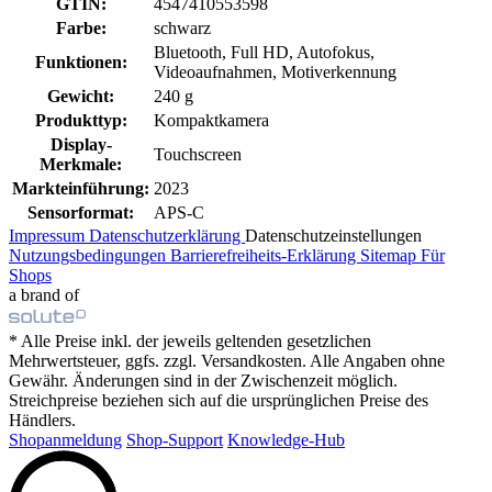
GTIN:
4547410553598
Farbe:
schwarz
Bluetooth, Full HD, Autofokus,
Funktionen:
Videoaufnahmen, Motiverkennung
Gewicht:
240 g
Produkttyp:
Kompaktkamera
Display-
Touchscreen
Merkmale:
Markteinführung:
2023
Sensorformat:
APS-C
Impressum
Datenschutzerklärung
Datenschutzeinstellungen
Nutzungsbedingungen
Barrierefreiheits-Erklärung
Sitemap
Für
Shops
a brand of
* Alle Preise inkl. der jeweils geltenden gesetzlichen
Mehrwertsteuer, ggfs. zzgl. Versandkosten. Alle Angaben ohne
Gewähr. Änderungen sind in der Zwischenzeit möglich.
Streichpreise beziehen sich auf die ursprünglichen Preise des
Händlers.
Shopanmeldung
Shop-Support
Knowledge-Hub